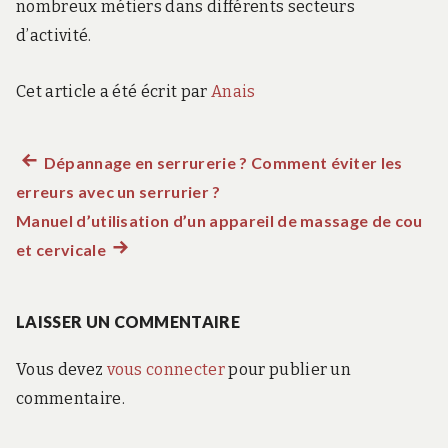
nombreux métiers dans différents secteurs
d’activité.
Cet article a été écrit par
Anais
Article
Dépannage en serrurerie ? Comment éviter les
Navigation
erreurs avec un serrurier ?
précédent :
de
Manuel d’utilisation d’un appareil de massage de cou
et cervicale
Article
l’article
suivant
:
LAISSER UN COMMENTAIRE
Vous devez
vous connecter
pour publier un
commentaire.