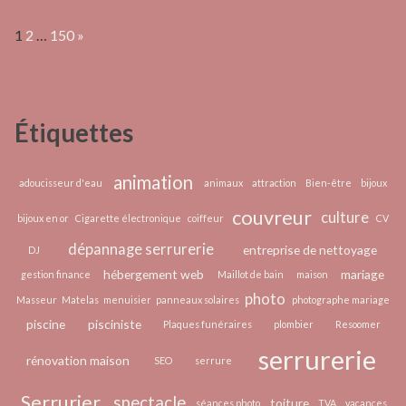
?
Pourquoi
Page:
Next
1
2
…
150
»
orner
votre
maison
avec
Étiquettes
des
plantes
?
animation
adoucisseur d'eau
animaux
attraction
Bien-être
bijoux
couvreur
culture
bijoux en or
Cigarette électronique
coiffeur
CV
dépannage serrurerie
entreprise de nettoyage
DJ
hébergement web
mariage
gestion finance
Maillot de bain
maison
photo
Masseur
Matelas
menuisier
panneaux solaires
photographe mariage
piscine
pisciniste
Plaques funéraires
plombier
Resoomer
serrurerie
rénovation maison
SEO
serrure
Serrurier
spectacle
toiture
séances photo
TVA
vacances