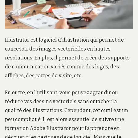
r
d
s
.
f
r
Illustrator est logiciel d’illustration qui permet de
concevoir des images vectorielles en hautes
résolutions. En plus, il permet de créer des supports
de communication variés comme des logos, des
affiches, des cartes de visite, etc.
En outre, en l’utilisant, vous pouvez agrandir ou
réduire vos dessins vectoriels sans entacher la
qualité des illustrations. Cependant, cet outil est un
peu compliqué. Il est alors essentiel de suivre une
formation Adobe Illustrator pour l’apprendre et
découvrir les basiques de ce logiciel. Mais quelle