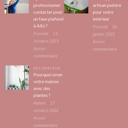
Trouv
Détox
professionnel
artisan peintre
Facil
et
contacter pour
pour votre
des
Santé
un faux plafond
intérieur
Resta
!
à Albi ?
Povoski
26
Halal
Povoski
13
janvier 2022
Parto
octobre 2023
Aucun
Où
Aucun
sur
commentaire
Vous
sur
commentaire
Faire
Allez
Quel
appel
DÉCORATEUR
professionnel
à
Pourquoi orner
contacter
un
votre maison
pour
artisa
avec des
un
peint
plantes ?
faux
pour
Aymen
17
plafond
votre
octobre 2022
à
intéri
Aucun
Albi
sur
commentaire