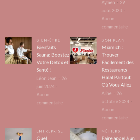
Aymen
29
Ces
août 2023
4
Aucun
avantages
sur
commentaire
à
Voyag
prendre
BIEN-ÊTRE
BON PLAN
respo
des
Bienfaits
Miamich :
au
cours
Sauna: Boostez
Trouver
Vietn
de
Votre Détox et
Facilement des
:
chant
Santé !
Restaurants
Comm
Halal Partout
Léon Jean
26
soute
Où Vous Allez
juin 2024
les
Aline
26
Aucun
comm
octobre 2024
sur
commentaire
locale
Aucun
Bienfaits
?
sur
commentaire
Sauna:
Miami
Boostez
ENTREPRISE
MÉTIERS
:
Votre
Quel
Faire appel à un