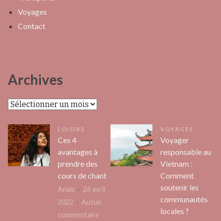
Voyages
Contact
Archives
Archives
LOISIRS
VOYAGES
Ces 4
Voyager
avantages à
responsable au
prendre des
Vietnam :
cours de chant
Comment
soutenir les
Anais
26 avril
communautés
2022
Aucun
locales ?
sur
commentaire