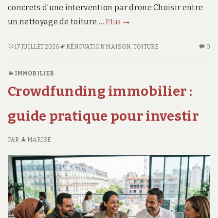
chez
concrets d’une intervention par drone Choisir entre
VOUS
IM
vous
Nettoyage
CE
un nettoyage de toiture …
Plus
→
PR
toiture
D
Bergerac
NETTOYAGE
AU
17 JUILLET 2026
RÉNOVATION MAISON
,
TOITURE
0
C
TOITURE
CO
:
VO
BERGERAC
SU
4
IMMOBILIER
:
NE
avantages
Crowdfunding immobilier :
4
TO
concrets
AVANTAGES
BE
du
CONCRETS
:
guide pratique pour investir
drone
DU
4
DRONE
AV
PAR
MARISE
CO
D
D