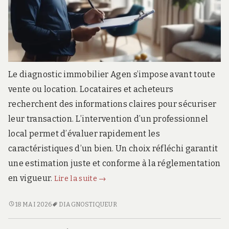
Le diagnostic immobilier Agen s’impose avant toute
vente ou location. Locataires et acheteurs
recherchent des informations claires pour sécuriser
leur transaction. L’intervention d’un professionnel
local permet d’évaluer rapidement les
caractéristiques d’un bien. Un choix réfléchi garantit
une estimation juste et conforme à la réglementation
Diagnostic
en vigueur.
Lire la suite
→
immobilier
à
DIAGNOSTIC
18 MAI 2026
DIAGNOSTIQUEUR
IMMOBILIER
Agen
À