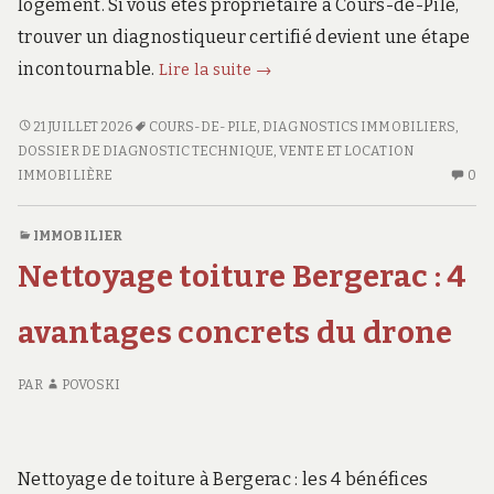
logement. Si vous êtes propriétaire à Cours-de-Pile,
trouver un diagnostiqueur certifié devient une étape
Vendre
incontournable.
Lire la suite
→
ou
louer
VENDRE
21 JUILLET 2026
COURS-DE-PILE
,
DIAGNOSTICS IMMOBILIERS
,
OU
à
DOSSIER DE DIAGNOSTIC TECHNIQUE
,
VENTE ET LOCATION
LOUER
AU
IMMOBILIÈRE
0
Cours-
À
CO
de-
COURS-
SU
IMMOBILIER
Pile
DE-
VE
:
Nettoyage toiture Bergerac : 4
PILE
O
trouvez
:
LO
TROUVEZ
À
avantages concrets du drone
un
UN
CO
diagnostiqueur
DIAGNOSTIQUEUR
DE
immobilier
PAR
POVOSKI
IMMOBILIER
PI
certifié
CERTIFIÉ
:
près
PRÈS
TR
DE
U
de
Nettoyage de toiture à Bergerac : les 4 bénéfices
CHEZ
DI