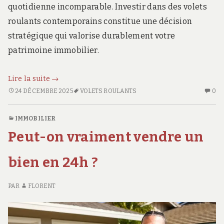
quotidienne incomparable. Investir dans des volets
roulants contemporains constitue une décision
stratégique qui valorise durablement votre
patrimoine immobilier.
Transformez
Lire la suite
→
votre
TRANSFORMEZ
AU
24 DÉCEMBRE 2025
VOLETS ROULANTS
0
VOTRE
CO
maison
MAISON
SU
avec
IMMOBILIER
AVEC
TR
des
Peut-on vraiment vendre un
DES
VO
volets
VOLETS
M
roulants
ROULANTS
AV
bien en 24h ?
modernes
MODERNES
DE
ET
VO
et
PAR
FLORENT
SÛRS
RO
sûrs
M
ET
SÛ