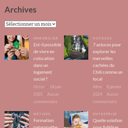
Archives
Archives
IMMOBILIER
VOYAGES
Est-il possible
7 astuces pour
de vivre en
explorer les
colocation
merveilles
dans un
cachées du
logement
Chili comme un
social ?
local
Victor
18 juin
Aline
8 janvier
2025
Aucun
2024
Aucun
sur
sur
commentaire
commentaire
Est-
7
MÉTIERS
ENTREPRISE
il
astuc
Formation
Quelle solution
possible
pour
naturopathe :
pour fidéliser