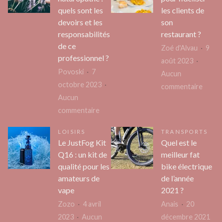
de
explo
quels sont les
les clients de
vivre
les
devoirs et les
son
en
mervei
responsabilités
restaurant ?
colocation
caché
de ce
Zoé d'Alvau
9
dans
du
professionnel ?
août 2023
un
Chili
Povoski
7
Aucun
logement
comm
octobre 2023
sur
commentaire
social
un
Aucun
Quell
?
local
sur
commentaire
soluti
Formation
pour
LOISIRS
TRANSPORTS
naturopathe
fidélis
Le JustFog Kit
Quel est le
:
les
Q16 : un kit de
meilleur fat
quels
client
qualité pour les
bike électrique
sont
de
amateurs de
de l’année
les
son
vape
2021 ?
devoirs
restau
Zozo
4 avril
Anais
20
et
2023
Aucun
décembre 2021