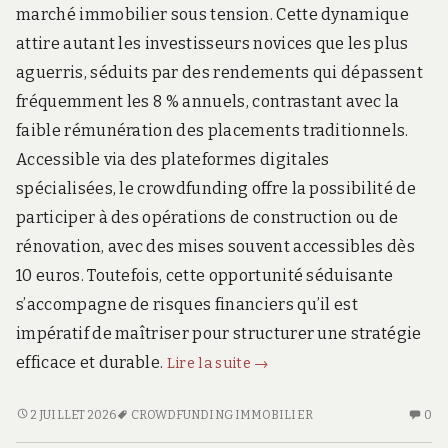
marché immobilier sous tension. Cette dynamique
attire autant les investisseurs novices que les plus
aguerris, séduits par des rendements qui dépassent
fréquemment les 8 % annuels, contrastant avec la
faible rémunération des placements traditionnels.
Accessible via des plateformes digitales
spécialisées, le crowdfunding offre la possibilité de
participer à des opérations de construction ou de
rénovation, avec des mises souvent accessibles dès
10 euros. Toutefois, cette opportunité séduisante
s’accompagne de risques financiers qu’il est
impératif de maîtriser pour structurer une stratégie
Crowdfunding
efficace et durable.
Lire la suite
→
immobilier
:
CROWDFUNDING
AU
2 JUILLET 2026
CROWDFUNDING IMMOBILIER
0
IMMOBILIER
CO
guide