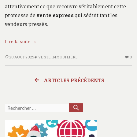
attentivement ce que recouvre véritablement cette
promesse de
vente express
qui séduit tant les
vendeurs pressés.
Peut-
Lire la suite
→
on
vraiment
PEUT-
AU
20 AOÛT 2025
VENTE IMMOBILIÈRE
0
ON
CO
vendre
VRAIMENT
SU
un
VENDRE
PE
bien
ARTICLES PRÉCÉDENTS
Navigation
UN
O
en
BIEN
VR
24h
des
EN
VE
?
24H
U
RECHERCHER
Recherche
?
BI
articles
pour :
E
24
?