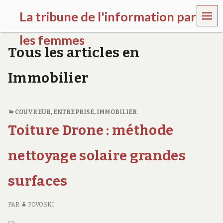
MEN
La tribune de l'information par
U
les femmes
Tous les articles en
l
a
Immobilier
t
r
i
b
COUVREUR
,
ENTREPRISE
,
IMMOBILIER
u
n
Toiture Drone : méthode
e
w
nettoyage solaire grandes
o
m
e
surfaces
n
s
a
PAR
POVOSKI
w
a