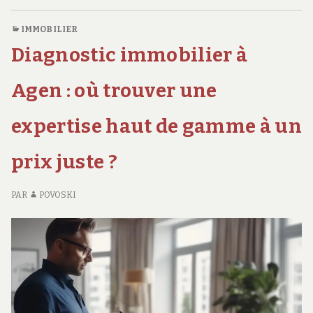
EN
CO
sans
CONFORT
SU
déménager
IMMOBILIER
SANS
C
?
Diagnostic immobilier à
DÉMÉNAGER
G
3
?
E
travaux
3
CO
Agen : où trouver une
TRAVAUX
S
à
À
D
envisager
expertise haut de gamme à un
ENVISAGER
?
3
prix juste ?
TR
À
EN
PAR
POVOSKI