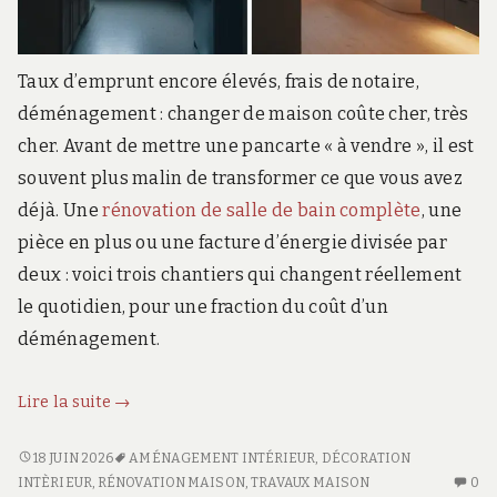
Taux d’emprunt encore élevés, frais de notaire,
déménagement : changer de maison coûte cher, très
cher. Avant de mettre une pancarte « à vendre », il est
souvent plus malin de transformer ce que vous avez
déjà. Une
rénovation de salle de bain complète
, une
pièce en plus ou une facture d’énergie divisée par
deux : voici trois chantiers qui changent réellement
le quotidien, pour une fraction du coût d’un
déménagement.
Comment
Lire la suite
→
gagner
en
COMMENT
18 JUIN 2026
AMÉNAGEMENT INTÉRIEUR
,
DÉCORATION
GAGNER
AU
confort
INTÈRIEUR
,
RÉNOVATION MAISON
,
TRAVAUX MAISON
0