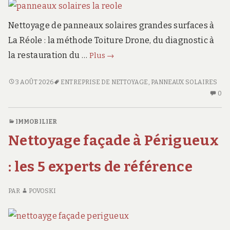
r
d
Nettoyage de panneaux solaires grandes surfaces à
s
.
La Réole : la méthode Toiture Drone, du diagnostic à
f
Toiture
la restauration du …
r
Plus
→
Drone
:
TOITURE
3 AOÛT 2026
ENTREPRISE DE NETTOYAGE
,
PANNEAUX SOLAIRES
DRONE
AU
méthode
0
:
CO
nettoyage
MÉTHODE
SU
solaire
IMMOBILIER
NETTOYAGE
TO
grandes
Nettoyage façade à Périgueux
SOLAIRE
D
surfaces
GRANDES
:
SURFACES
M
: les 5 experts de référence
NE
SO
PAR
POVOSKI
G
SU