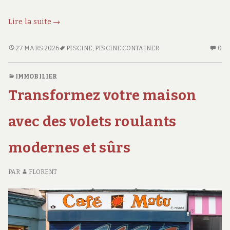
Traitement
Lire la suite
→
de
l’eau
TRAITEMENT
AU
27 MARS 2026
PISCINE
,
PISCINE CONTAINER
0
DE
CO
en
L’EAU
SU
piscine
IMMOBILIER
EN
TR
container
Transformez votre maison
PISCINE
D
:
CONTAINER
L’
sel,
:
E
avec des volets roulants
chlore
SEL,
PI
CHLORE
CO
ou
modernes et sûrs
OU
:
UV,
UV,
SE
que
QUE
CH
PAR
FLORENT
choisir
CHOISIR
O
en
EN
UV
2026
Q
2026
?
CH
?
E