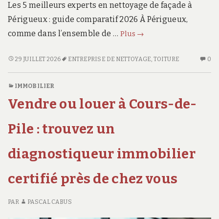
Les 5 meilleurs experts en nettoyage de façade à
Périgueux : guide comparatif 2026 À Périgueux,
Nettoyage
comme dans l’ensemble de …
Plus
→
façade
à
NETTOYAGE
AU
29 JUILLET 2026
ENTREPRISE DE NETTOYAGE
,
TOITURE
0
FAÇADE
CO
Périgueux
À
SU
:
IMMOBILIER
PÉRIGUEUX
NE
les
Vendre ou louer à Cours-de-
:
FA
5
LES
À
experts
5
PÉ
Pile : trouvez un
de
EXPERTS
:
DE
LE
référence
diagnostiqueur immobilier
RÉFÉRENCE
5
EX
certifié près de chez vous
D
RÉ
PAR
PASCAL CABUS