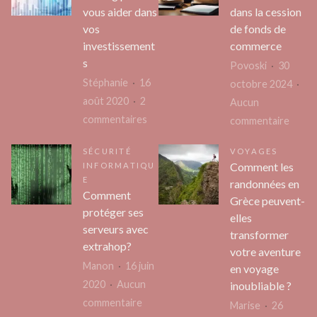
vous aider dans
dans la cession
vos
de fonds de
investissement
commerce
s
Povoski
30
Stéphanie
16
octobre 2024
août 2020
2
Aucun
sur
commentaires
sur
commentaire
Le
Comp
SÉCURITÉ
VOYAGES
robot
le
Comment les
INFORMATIQU
de
rôle
E
randonnées en
trading
de
Comment
Grèce peuvent-
pour
protéger ses
l’avoc
elles
serveurs avec
vous
dans
transformer
extrahop?
aider
la
votre aventure
Manon
16 juin
dans
cessi
en voyage
2020
Aucun
vos
inoubliable ?
de
sur
commentaire
investissements
fonds
Marise
26