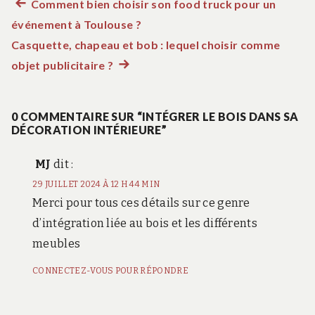
Article
Comment bien choisir son food truck pour un
Navigation
événement à Toulouse ?
précédent :
de
Casquette, chapeau et bob : lequel choisir comme
objet publicitaire ?
Article
l’article
suivant
:
0 COMMENTAIRE SUR “INTÉGRER LE BOIS DANS SA
DÉCORATION INTÉRIEURE”
MJ
dit :
29 JUILLET 2024 À 12 H 44 MIN
Merci pour tous ces détails sur ce genre
d’intégration liée au bois et les différents
meubles
CONNECTEZ-VOUS POUR RÉPONDRE