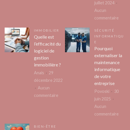
Comment
de
juillet 2024
protéger
comm
Aucun
ses
sur
commentaire
serveurs
Comm
IMMOBILIER
SÉCURITÉ
avec
les
Quelle est
INFORMATIQU
extrahop?
rando
E
l’efficacité du
en
Pourquoi
logiciel de
externaliser la
Grèce
gestion
maintenance
peuve
immobilière ?
informatique
elles
Anais
29
de votre
trans
décembre 2022
entreprise
votre
Aucun
Povoski
30
avent
sur
commentaire
juin 2025
en
Quelle
Aucun
voyag
est
sur
commentaire
inoubl
l’efficacité
Pourq
?
du
BIEN-ÊTRE
extern