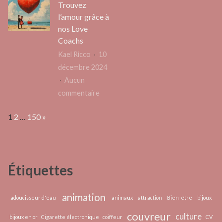
Trouvez
logiciel
la
l’amour grâce à
de
maint
nos Love
gestion
infor
Coachs
immobilière
de
Kael Ricco
10
?
votre
décembre 2024
entre
Aucun
sur
commentaire
Trouvez
Page:
Next
1
2
…
150
»
l’amour
grâce
à
nos
Étiquettes
Love
Coachs
animation
adoucisseur d'eau
animaux
attraction
Bien-être
bijoux
couvreur
culture
bijoux en or
Cigarette électronique
coiffeur
CV