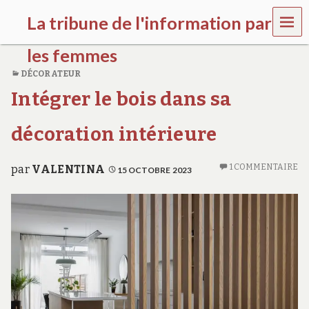
MEN
La tribune de l'information par
U
les femmes
DÉCORATEUR
l
Intégrer le bois dans sa
a
t
r
décoration intérieure
i
b
u
1 COMMENTAIRE
par
VALENTINA
15 OCTOBRE 2023
n
e
w
o
m
e
n
s
a
w
a