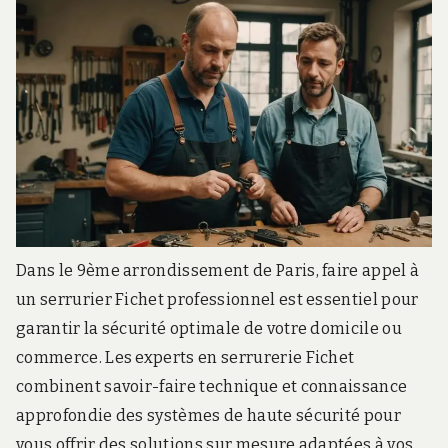
BE
Dans le 9ème arrondissement de Paris, faire appel à
un serrurier Fichet professionnel est essentiel pour
garantir la sécurité optimale de votre domicile ou
commerce. Les experts en serrurerie Fichet
combinent savoir-faire technique et connaissance
approfondie des systèmes de haute sécurité pour
vous offrir des solutions sur mesure adaptées à vos