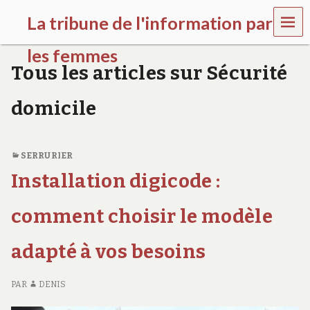
MEN
La tribune de l'information par
U
les femmes
Tous les articles sur Sécurité
l
a
domicile
t
r
i
b
SERRURIER
u
n
Installation digicode :
e
w
comment choisir le modèle
o
m
e
adapté à vos besoins
n
s
a
PAR
DENIS
w
a