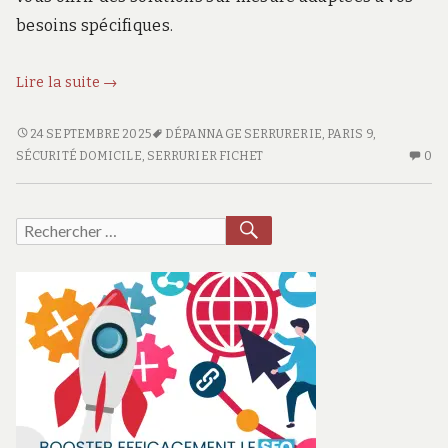
besoins spécifiques.
Sécurité
Lire la suite
→
et
fiabilité
SÉCURITÉ
24 SEPTEMBRE 2025
DÉPANNAGE SERRURERIE
,
PARIS 9
,
ET
AU
:
SÉCURITÉ DOMICILE
,
SERRURIER FICHET
0
FIABILITÉ
CO
votre
:
SU
expert
VOTRE
SÉ
RECHERCHER
Recherche
serrurier
EXPERT
ET
pour :
Fichet
SERRURIER
FI
à
FICHET
:
À
VO
Paris
PARIS
EX
9ème
9ÈME
SE
FI
À
PA
9