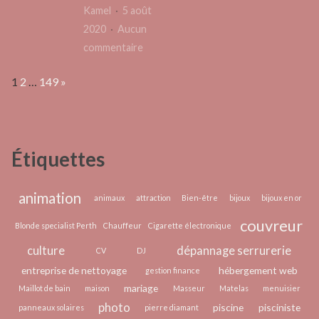
une
Kamel
5 août
sur
estim
2020
Aucun
la
rapide
sur
commentaire
santé
Comment
respiratoire
Page:
Next
1
2
…
149
»
opère
un
chauffeur
VTC
Étiquettes
à
son
compte
animation
animaux
attraction
Bien-être
bijoux
bijoux en or
?
couvreur
Blonde specialist Perth
Chauffeur
Cigarette électronique
culture
dépannage serrurerie
CV
DJ
entreprise de nettoyage
hébergement web
gestion finance
mariage
Maillot de bain
maison
Masseur
Matelas
menuisier
photo
piscine
pisciniste
panneaux solaires
pierre diamant