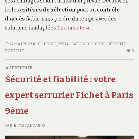
ses avantages selon l’utilisation prévue. Découvrez
ici les
critères de sélection
pour un
contrôle
d’accès
fiable, sans perdre du temps avec des
Installation
solutions inadaptées.
Lire la suite
→
digicode
:
INSTALLATION
22 MAI 2026
DIGICODE
,
INSTALLATION DIGICODE
,
SÉCURITÉ
DIGICODE
AU
comment
DOMICILE
0
:
CO
choisir
COMMENT
SU
le
SERRURIER
CHOISIR
IN
modèle
Sécurité et fiabilité : votre
LE
DI
adapté
MODÈLE
:
à
ADAPTÉ
C
expert serrurier Fichet à Paris
À
CH
vos
VOS
LE
besoins
9ème
BESOINS
M
AD
À
PAR
PASCAL CABUS
VO