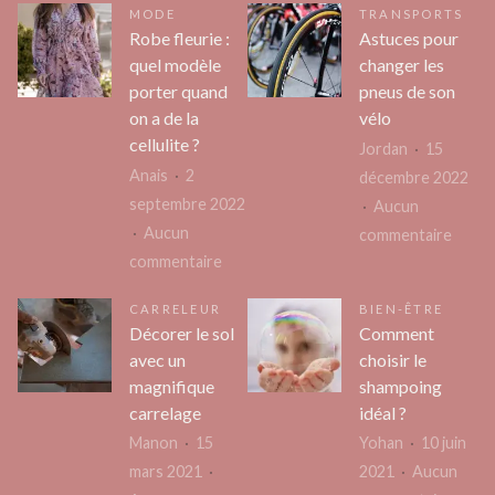
MODE
TRANSPORTS
Robe fleurie :
Astuces pour
quel modèle
changer les
porter quand
pneus de son
on a de la
vélo
cellulite ?
Jordan
15
Anais
2
décembre 2022
septembre 2022
Aucun
Aucun
sur
commentaire
sur
commentaire
Astuc
Robe
pour
CARRELEUR
BIEN-ÊTRE
fleurie
chang
Décorer le sol
Comment
:
les
avec un
choisir le
quel
pneus
magnifique
shampoing
modèle
de
carrelage
idéal ?
porter
son
Manon
15
Yohan
10 juin
quand
vélo
mars 2021
2021
Aucun
on