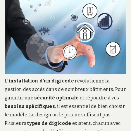
r
d
s
.
f
r
L’
installation d’un digicode
révolutionne la
gestion des accès dans de nombreux bâtiments. Pour
garantir une
sécurité optimale
et répondre à vos
besoins spécifiques
, il est essentiel de bien choisir
le modèle. Le design ou le prix ne suffisent pas.
Plusieurs
types de digicode
existent, chacun avec