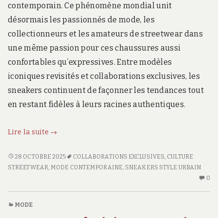
contemporain. Ce phénomène mondial unit
désormais les passionnés de mode, les
collectionneurs et les amateurs de streetwear dans
une même passion pour ces chaussures aussi
confortables qu’expressives. Entre modèles
iconiques revisités et collaborations exclusives, les
sneakers continuent de façonner les tendances tout
en restant fidèles à leurs racines authentiques.
La
Lire la suite
→
révolution
des
LA
28 OCTOBRE 2025
COLLABORATIONS EXCLUSIVES
,
CULTURE
RÉVOLUTION
sneakers
STREETWEAR
,
MODE CONTEMPORAINE
,
SNEAKERS STYLE URBAIN
DES
AU
0
:
SNEAKERS
CO
un
:
SU
MODE
style
UN
LA