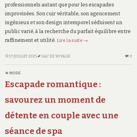
professionnels autant que pour les escapades
improvisées. Son cuir véritable, son agencement
ingénieux et son design intemporel séduisent un
public varié, à la recherche du parfait équilibre entre
Le
raffinement et utilité.
Lire la suite
→
sac
de
LE
AU
17 JUILLET 2025
SAC DE VOYAGE
0
SAC
CO
voyage
DE
SU
Evan
MODE
VOYAGE
LE
:
Escapade romantique :
EVAN
SA
une
:
D
combinaison
UNE
VO
savourez un moment de
idéale
COMBINAISON
EV
IDÉALE
:
entre
détente en couple avec une
ENTRE
UN
fonctionnalité
FONCTIONNALITÉ
CO
et
séance de spa
ET
ID
élégance
ÉLÉGANCE
EN