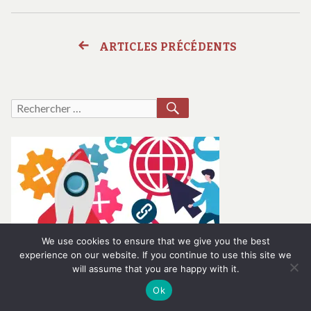
SAC
CO
bandoulière
EN
SU
pour
BANDOULIÈRE
LE
femme
ARTICLES PRÉCÉDENTS
Navigation
POUR
SA
:
FEMME
E
l’accessoire
des
:
BA
incontournable
L’ACCESSOIRE
PO
RECHERCHER
Recherche
INCONTOURNABLE
F
de
articles
pour :
DE
:
2025
2025
L’
IN
D
20
We use cookies to ensure that we give you the best
experience on our website. If you continue to use this site we
will assume that you are happy with it.
Ok