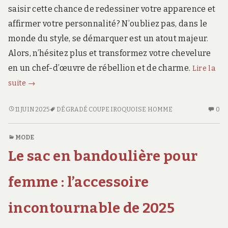
saisir cette chance de redessiner votre apparence et
affirmer votre personnalité? N’oubliez pas, dans le
monde du style, se démarquer est un atout majeur.
Alors, n’hésitez plus et transformez votre chevelure
en un chef-d’œuvre de rébellion et de charme.
Lire la
L’audace
suite
→
du
dégradé
L’AUDACE
AU
11 JUIN 2025
DÉGRADÉ COUPE IROQUOISE HOMME
0
DU
CO
iroquois
DÉGRADÉ
SU
:
MODE
IROQUOIS
L’
réveillez
Le sac en bandoulière pour
:
D
votre
RÉVEILLEZ
D
style
VOTRE
IR
femme : l’accessoire
avec
STYLE
:
AVEC
RÉ
un
incontournable de 2025
UN
VO
charme
CHARME
ST
rebelle