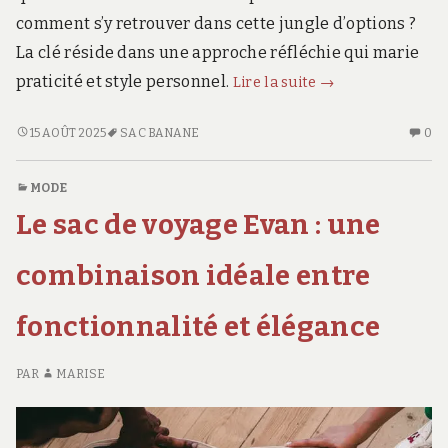
comment s’y retrouver dans cette jungle d’options ?
La clé réside dans une approche réfléchie qui marie
Comment
praticité et style personnel.
Lire la suite
→
choisir
et
COMMENT
AU
15 AOÛT 2025
SAC BANANE
0
CHOISIR
CO
organiser
ET
SU
ses
MODE
ORGANISER
C
accessoires
Le sac de voyage Evan : une
SES
CH
pour
ACCESSOIRES
ET
un
POUR
OR
combinaison idéale entre
quotidien
UN
SE
QUOTIDIEN
AC
plus
fonctionnalité et élégance
PLUS
PO
pratique
PRATIQUE
U
et
ET
QU
PAR
MARISE
stylé
STYLÉ
PL
PR
ET