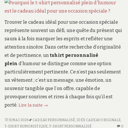
r
d
s
.
Trouver le cadeau idéal pour une occasion spéciale
f
représente souvent un défi, une quête du présent qui
r
saura à la fois marquer les esprits et refléter une
attention sincère. Dans cette recherche d’originalité
et de pertinence, un
tshirt personnalisé
plein
d’humour se distingue comme une option
particulièrement pertinente. Ce n’est pas seulement
un vêtement ; c’est un message, une émotion, un
souvenir tangible que l’on offre, capable de
provoquer sourires et rires à chaque fois qu’il est
Pourquoi
porté.
Lire la suite
→
le
t-
POURQUOI
31 MAI 2026
CADEAU PERSONNALISÉ
,
IDÉE CADEAU ORIGINALE
,
LE
AU
shirt
T-SHIRT HUMORISTIQUE
,
T-SHIRT PERSONNALISÉ
0