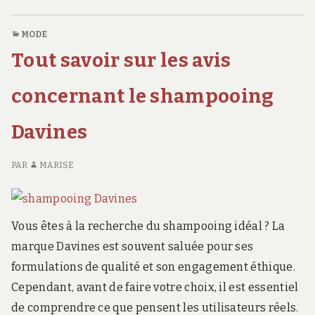
T-
CO
personnalisé
SHIRT
SU
plein
MODE
PERSONNALISÉ
PO
d’humour
Tout savoir sur les avis
PLEIN
LE
est
D’HUMOUR
T-
le
EST
SH
concernant le shampooing
LE
PE
cadeau
CADEAU
PL
idéal
Davines
IDÉAL
D’
pour
POUR
ES
une
UNE
LE
PAR
MARISE
occasion
OCCASION
CA
SPÉCIALE
ID
spéciale
?
PO
?
Vous êtes à la recherche du shampooing idéal ? La
UN
OC
marque Davines est souvent saluée pour ses
SP
formulations de qualité et son engagement éthique.
?
Cependant, avant de faire votre choix, il est essentiel
de comprendre ce que pensent les utilisateurs réels.