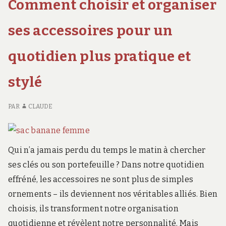
intemporel
Comment choisir et organiser
STYLE
RÉ
et
INTEMPOREL
DE
ET
SN
ses accessoires pour un
urbain
URBAIN
:
U
quotidien plus pratique et
ST
IN
stylé
ET
UR
PAR
CLAUDE
Qui n’a jamais perdu du temps le matin à chercher
ses clés ou son portefeuille ? Dans notre quotidien
effréné, les accessoires ne sont plus de simples
ornements – ils deviennent nos véritables alliés. Bien
choisis, ils transforment notre organisation
quotidienne et révèlent notre personnalité. Mais