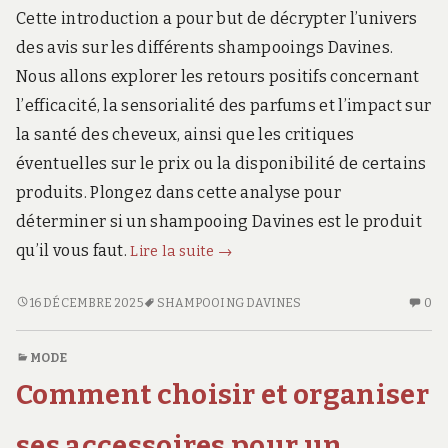
Cette introduction a pour but de décrypter l’univers
des avis sur les différents shampooings Davines.
Nous allons explorer les retours positifs concernant
l’efficacité, la sensorialité des parfums et l’impact sur
la santé des cheveux, ainsi que les critiques
éventuelles sur le prix ou la disponibilité de certains
produits. Plongez dans cette analyse pour
déterminer si un shampooing Davines est le produit
Tout
qu’il vous faut.
Lire la suite
→
savoir
sur
TOUT
AU
16 DÉCEMBRE 2025
SHAMPOOING DAVINES
0
SAVOIR
CO
les
SUR
SU
avis
MODE
LES
TO
concernant
Comment choisir et organiser
AVIS
SA
le
CONCERNANT
SU
shampooing
LE
LE
ses accessoires pour un