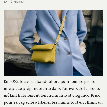
REBELLE
AV
PAR
MARISE
U
C
RE
En 2025, le sac en bandoulière pour femme prend
une place prépondérante dans l’univers de la mode,
mêlant habilement fonctionnalité et élégance. Prisé
pour sa capacité à libérer les mains tout en offrant un