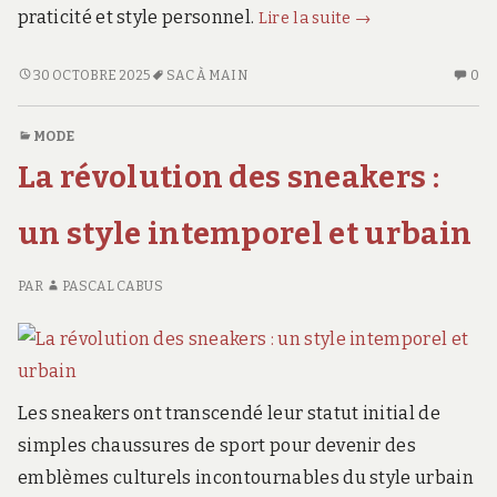
Comment
praticité et style personnel.
Lire la suite
→
choisir
et
COMMENT
AU
30 OCTOBRE 2025
SAC À MAIN
0
CHOISIR
CO
organiser
ET
SU
ses
MODE
ORGANISER
C
accessoires
La révolution des sneakers :
SES
CH
pour
ACCESSOIRES
ET
un
POUR
OR
un style intemporel et urbain
quotidien
UN
SE
QUOTIDIEN
AC
plus
PAR
PASCAL CABUS
PLUS
PO
pratique
PRATIQUE
U
et
ET
QU
stylé
STYLÉ
PL
PR
Les sneakers ont transcendé leur statut initial de
ET
ST
simples chaussures de sport pour devenir des
emblèmes culturels incontournables du style urbain