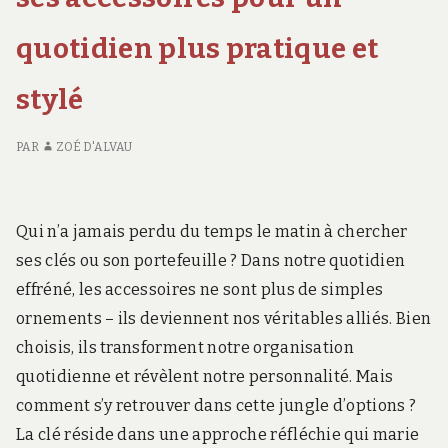
Davines
SHAMPOOING
AV
DAVINES
CO
quotidien plus pratique et
LE
S
stylé
DA
PAR
ZOÉ D'ALVAU
Qui n’a jamais perdu du temps le matin à chercher
ses clés ou son portefeuille ? Dans notre quotidien
effréné, les accessoires ne sont plus de simples
ornements – ils deviennent nos véritables alliés. Bien
choisis, ils transforment notre organisation
quotidienne et révèlent notre personnalité. Mais
comment s’y retrouver dans cette jungle d’options ?
La clé réside dans une approche réfléchie qui marie