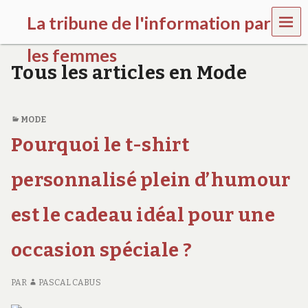
MEN
La tribune de l'information par
U
les femmes
Tous les articles en Mode
l
a
t
r
MODE
i
Pourquoi le t-shirt
b
u
n
personnalisé plein d’humour
e
w
est le cadeau idéal pour une
o
m
e
occasion spéciale ?
n
s
a
PAR
PASCAL CABUS
w
a