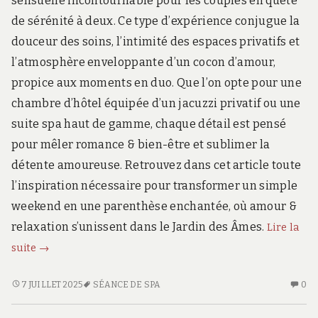
sensuelle incontournable pour les couples en quête
de sérénité à deux. Ce type d’expérience conjugue la
douceur des soins, l’intimité des espaces privatifs et
l’atmosphère enveloppante d’un cocon d’amour,
propice aux moments en duo. Que l’on opte pour une
chambre d’hôtel équipée d’un jacuzzi privatif ou une
suite spa haut de gamme, chaque détail est pensé
pour mêler romance & bien-être et sublimer la
détente amoureuse. Retrouvez dans cet article toute
l’inspiration nécessaire pour transformer un simple
weekend en une parenthèse enchantée, où amour &
relaxation s’unissent dans le Jardin des Âmes.
Lire la
Escapade
suite
→
romantique
:
ESCAPADE
AU
7 JUILLET 2025
SÉANCE DE SPA
0
ROMANTIQUE
CO
savourez
:
SU