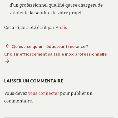
d’un professionnel qualifié qui se chargera de
valider la faisabilité de votre projet.
Cet article a été écrit par
Anais
Article
Qu’est-ce qu’un rédacteur freelance ?
Navigation
Choisir efficacement sa table inox professionnelle
précédent :
Artic
de
suiva
:
l’article
LAISSER UN COMMENTAIRE
Vous devez
vous connecter
pour publier un
commentaire.