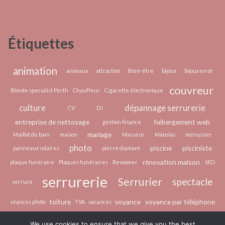
et
traditions
dans
Étiquettes
le
bassin
du
animation
animaux
attraction
Bien-être
bijoux
bijoux en or
Congo
couvreur
Blonde specialist Perth
Chauffeur
Cigarette électronique
présentées
culture
dépannage serrurerie
par
CV
DJ
Emile
entreprise de nettoyage
hébergement web
gestion finance
Ouosso
mariage
Maillot de bain
maison
Masseur
Matelas
menuisier
photo
piscine
pisciniste
panneaux solaires
pierre diamant
rénovation maison
plaque funéraire
Plaques funéraires
Resoomer
SEO
serrurerie
Serrurier
spectacle
serrure
toiture
voyance
voyance par téléphone
séances photo
TVA
vacances
épilation laser
écologie
We use cookies to ensure that we give you the best