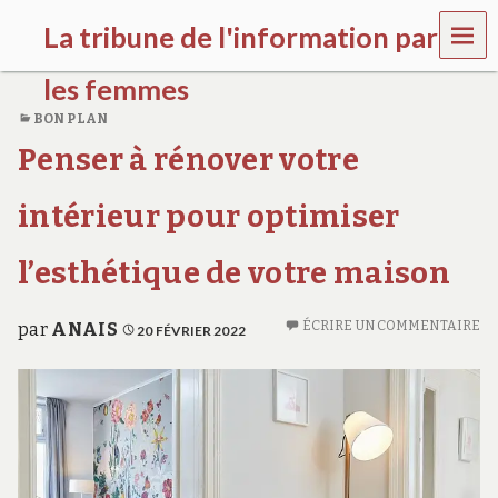
MEN
La tribune de l'information par
U
les femmes
BON PLAN
l
Penser à rénover votre
a
t
r
intérieur pour optimiser
i
b
u
l’esthétique de votre maison
n
e
w
ÉCRIRE UN COMMENTAIRE
par
ANAIS
20 FÉVRIER 2022
o
m
e
n
s
a
w
a