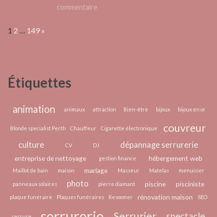
sont
sur
commentaire
devenues
Quelques
des
Page:
Next
1
2
…
149
»
astuces
cibles
pour
prioritaires
choisir
pour
un
les
Étiquettes
bijou
cyberattaques
animation
animaux
attraction
Bien-être
bijoux
bijoux en or
couvreur
Blonde specialist Perth
Chauffeur
Cigarette électronique
culture
dépannage serrurerie
CV
DJ
entreprise de nettoyage
hébergement web
gestion finance
mariage
Maillot de bain
maison
Masseur
Matelas
menuisier
photo
piscine
pisciniste
panneaux solaires
pierre diamant
rénovation maison
plaque funéraire
Plaques funéraires
Resoomer
SEO
serrurerie
Serrurier
spectacle
serrure