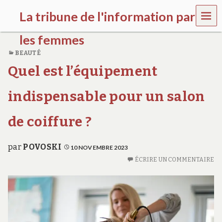
MEN
La tribune de l'information par
U
les femmes
BEAUTÉ
l
Quel est l’équipement
a
t
r
indispensable pour un salon
i
b
u
de coiffure ?
n
e
w
par
POVOSKI
10 NOVEMBRE 2023
o
ÉCRIRE UN COMMENTAIRE
m
e
n
s
a
w
a