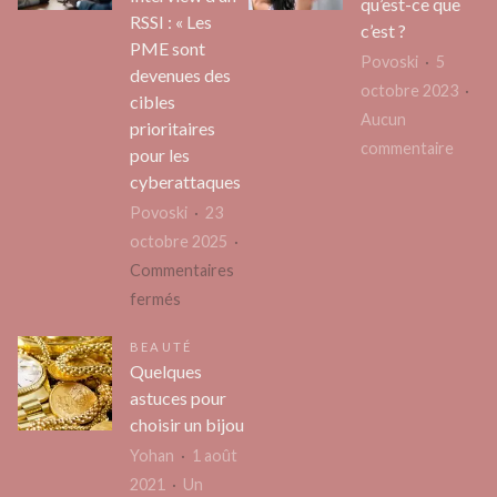
qu’est-ce que
ou
RSSI : « Les
mieux
:
c’est ?
VTC
PME sont
vivre
une
Povoski
5
devenues des
?
année
octobre 2023
cibles
excep
Aucun
prioritaires
sur
commentaire
pour les
Skids
cyberattaques
indust
Povoski
23
:
octobre 2025
qu’est
Commentaires
ce
sur
fermés
que
Interview
BEAUTÉ
c’est
d’un
Quelques
?
RSSI
astuces pour
:
choisir un bijou
« Les
Yohan
1 août
PME
2021
Un