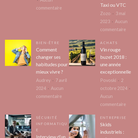
Taxi ou VTC
sur
commentaire
Zozo
3 mai
3
2023
Aucun
avantages
sur
commentaire
du
L’impa
jeu
BIEN-ÊTRE
ACHATS
du
Montessori
Comment
Vin rouge
choix
changer ses
buzet 2018 :
du
habitudes pour
une année
mode
mieux vivre ?
exceptionnelle
de
Audrey
7 avril
Povoski
2
trans
2024
Aucun
octobre 2024
dans
sur
commentaire
Aucun
notre
Comment
sur
commentaire
vie
changer
Vin
quoti
SÉCURITÉ
ENTREPRISE
ses
rouge
Skids
INFORMATIQU
:
habitudes
buzet
E
industriels :
Taxi
pour
2018
Interview d’un