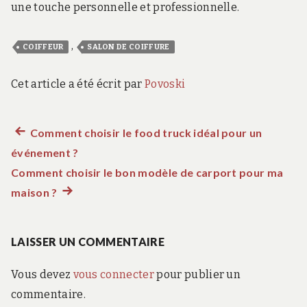
une touche personnelle et professionnelle.
,
COIFFEUR
SALON DE COIFFURE
Cet article a été écrit par
Povoski
Article
Comment choisir le food truck idéal pour un
Navigation
événement ?
précédent :
de
Comment choisir le bon modèle de carport pour ma
maison ?
Article
l’article
suivant
:
LAISSER UN COMMENTAIRE
Vous devez
vous connecter
pour publier un
commentaire.