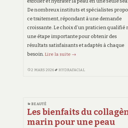
exfolier et hydrater la peau en une seule sé
De nombreux instituts et spécialistes prop
ce traitement, répondant à une demande
croissante. Le choix d’un praticien qualifié 
une étape importante pour obtenir des
résultats satisfaisants et adaptés à chaque
Quels
besoin.
Lire la suite
→
sont
les
QUELS
2 MARS 2026
HYDRAFACIAL
SONT
spécialistes
LES
en
SPÉCIALISTES
hydrafacial
EN
les
HYDRAFACIAL
BEAUTÉ
mieux
LES
Les bienfaits du collagè
MIEUX
notés
marin pour une peau
NOTÉS
à