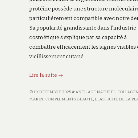
protéine possède une structure moléculair
particulièrement compatible avec notre de
Sa popularité grandissante dans l’industrie
cosmétique s’explique par sa capacité à
combattre efficacement les signes visibles
vieillissement cutané.
Les
Lire la suite
→
bienfaits
du
LES
19 DÉCEMBRE 2025
ANTI-ÂGE NATUREL
,
COLLAGÈ
BIENFAITS
MARIN
,
COMPLÉMENTS BEAUTÉ
,
ÉLASTICITÉ DE LA PE
collagène
DU
marin
COLLAGÈNE
pour
MARIN
une
POUR
peau
UNE