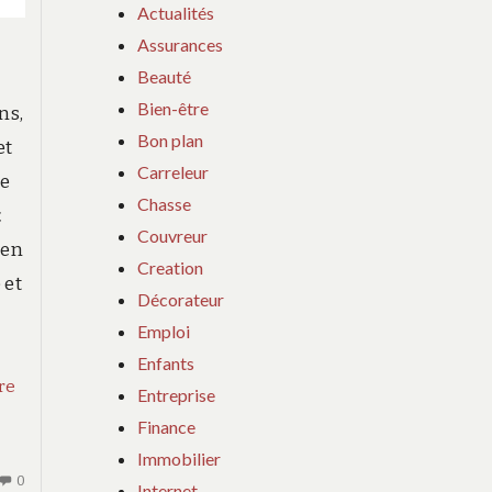
Actualités
Assurances
Beauté
Bien-être
ns,
Bon plan
et
Carreleur
ne
Chasse
t
Couvreur
 en
Creation
 et
Décorateur
Emploi
Enfants
re
Entreprise
Finance
Immobilier
AUCUN
0
Internet