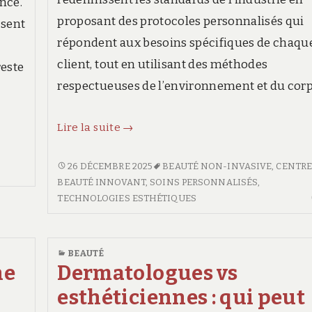
ance.
proposant des protocoles personnalisés qui
osent
répondent aux besoins spécifiques de chaqu
client, tout en utilisant des méthodes
reste
respectueuses de l’environnement et du corp
Découverte
Lire la suite
→
des
secrets
DÉCOUVERTE
26 DÉCEMBRE 2025
BEAUTÉ NON-INVASIVE
,
CENTRE
DES
BEAUTÉ INNOVANT
,
SOINS PERSONNALISÉS
,
d’un
SECRETS
TECHNOLOGIES ESTHÉTIQUES
centre
D’UN
de
CENTRE
beauté
DE
BEAUTÉ
innovant
BEAUTÉ
ne
Dermatologues vs
INNOVANT
esthéticiennes : qui peut