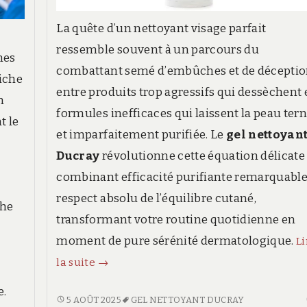
La quête d’un nettoyant visage parfait
ressemble souvent à un parcours du
mes
combattant semé d’embûches et de déceptio
iche
entre produits trop agressifs qui dessèchent 
n
formules inefficaces qui laissent la peau ter
t le
et imparfaitement purifiée. Le
gel nettoyan
Ducray
révolutionne cette équation délicate
combinant efficacité purifiante remarquable
respect absolu de l’équilibre cutané,
che
transformant votre routine quotidienne en
moment de pure sérénité dermatologique.
Li
Gel
la suite
→
nettoyant
e.
Ducray :
GEL
5 AOÛT 2025
GEL NETTOYANT DUCRAY