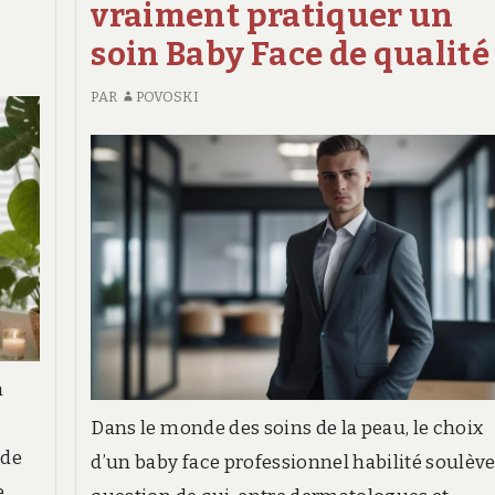
vraiment pratiquer un
soin Baby Face de qualité 
PAR
POVOSKI
n
Dans le monde des soins de la peau, le choix
 de
d’un baby face professionnel habilité soulève
e