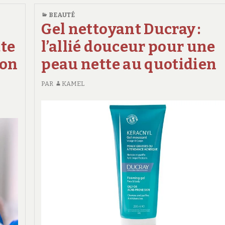
qui
DU
:
BEAUTÉ
peut
COLLAGÈNE
QUI
Gel nettoyant Ducray :
MARIN
vraiment
PEUT
POUR
te
l’allié douceur pour une
pratiquer
VRAIMENT
UNE
PRATIQUER
un
ion
peau nette au quotidien
PEAU
UN
soin
ÉCLATANTE
SOIN
PAR
KAMEL
Baby
BABY
Face
FACE
DE
de
QUALITÉ
qualité
?
?