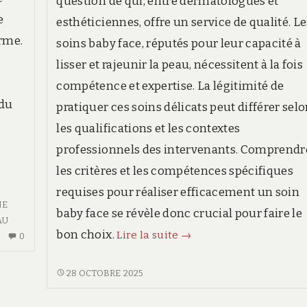
question de qui, entre dermatologues et
e
esthéticiennes, offre un service de qualité. L
rme.
soins baby face, réputés pour leur capacité à
lisser et rajeunir la peau, nécessitent à la fois
compétence et expertise. La légitimité de
 du
pratiquer ces soins délicats peut différer sel
les qualifications et les contextes
professionnels des intervenants. Comprendr
les critères et les compétences spécifiques
requises pour réaliser efficacement un soin
NE
baby face se révèle donc crucial pour faire le
AU
Dermatologues
bon choix.
Lire la suite
→
AUCUN
0
COMMENTAIRE
vs
SUR
esthéticiennes
DERMATOLOGUES
28 OCTOBRE 2025
LES
VS
:
BIENFAITS
ESTHÉTICIENNES