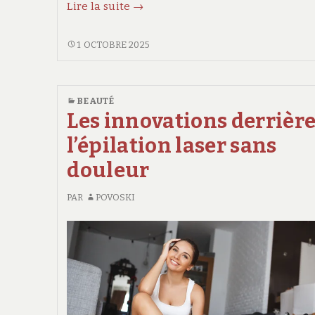
PRP
Lire la suite
→
pour
cheveux
PRP
1 OCTOBRE 2025
POUR
:
CHEVEUX
comment
:
BEAUTÉ
fonctionne
COMMENT
Les innovations derrièr
cette
FONCTIONNE
l’épilation laser sans
technique
CETTE
TECHNIQUE
de
douleur
DE
régénération
RÉGÉNÉRATION
PAR
POVOSKI
?
?