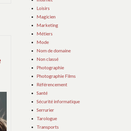
COMMENTAIRE
Loisirs
SUR
Magicien
GEL
NETTOYANT
Marketing
DUCRAY :
Métiers
L’ALLIÉ
Mode
DOUCEUR
Nom de domaine
POUR
UNE
e
Non classé
PEAU
Photographie
NETTE
Photographie Films
AU
Référencement
QUOTIDIEN
Santé
Sécurité informatique
Serrurier
Tarologue
Transports