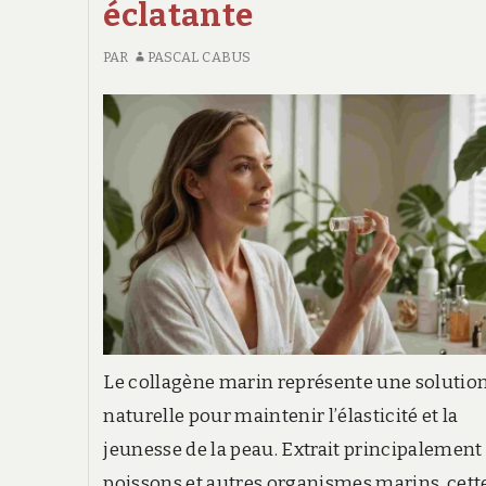
À
éclatante
Toulouse
TOULOUSE
?
?
PAR
PASCAL CABUS
NOTRE
Notre
ENQUÊTE
enquête
Le collagène marin représente une solutio
naturelle pour maintenir l’élasticité et la
jeunesse de la peau. Extrait principalement
poissons et autres organismes marins, cett