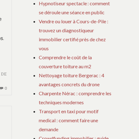
Hypnotiseur spectacle : comment
se déroule une séance en public
e
Vendre ou louer à Cours-de-Pile :
trouvez un diagnostiqueur
s.
immobilier certifié près de chez
vous
Comprendre le coût de la
couverture toiture au m2
 DE
Nettoyage toiture Bergerac : 4
avantages concrets du drone
AUCUN
0
Charpente Nérac : comprendre les
COMMENTAIRE
techniques modernes
SUR
DÉCOUVERTE
Transport en taxi pour motif
DES
medical : comment faire une
SECRETS
demande
D’UN
Crowdfunding immobilier : guide
CENTRE