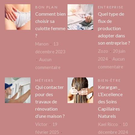
BON PLAN
ENTREPRISE
Comment bien
Quel type de
choisir sa
flux de
culotte femme
production
?
adopter dans
son entreprise ?
Manon
13
Zozo
20 juin
décembre 2023
2024
Aucun
Aucun
sur
commentaire
sur
commentaire
Quel
Comment
MÉTIERS
BIEN-ÊTRE
type
bien
Qui contacter
Kerargan _
de
choisir
pour des
L’Excellence
flux
sa
travaux de
des Soins
de
culotte
rénovation
Capillaires
produ
femme
d’une maison ?
Naturels
adopt
?
Victor
19
Kael Ricco
10
dans
février 2025
décembre 2024