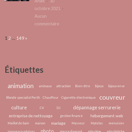
Anais
30
simple
votre
octobre 2021
pour
piscine
Aucun
préve
sur
commentaire
le
Les
tartre
Page:
Next
1
2
…
149
»
droits
effic
du
salarié
licencié
Étiquettes
animation
animaux
attraction
Bien-être
bijoux
bijoux en or
couvreur
Blonde specialist Perth
Chauffeur
Cigarette électronique
culture
dépannage serrurerie
CV
DJ
entreprise de nettoyage
hébergement web
gestion finance
mariage
Maillot de bain
maison
Masseur
Matelas
menuisier
photo
piscine
pisciniste
panneaux solaires
pierre diamant