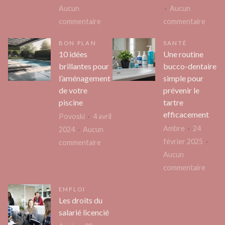
son
Aucun
Aucun
entre
sur
sur
commentaire
commentaire
?
Qui
Kerar
BON PLAN
SANTÉ
contacter
_
10 idées
Une routine
pour
L’Exce
brillantes pour
bucco-dentaire
des
des
l’aménagement
simple pour
travaux
Soins
de votre
prévenir le
de
Capill
piscine
tartre
rénovation
Natur
efficacement
Povoski
4 avril
d’une
Ambre
24
2024
Aucun
maison
février 2025
sur
commentaire
?
Aucun
10
sur
commentaire
idées
Une
brillantes
EMPLOI
routi
pour
Les droits du
bucco
l’aménagement
salarié licencié
denta
de