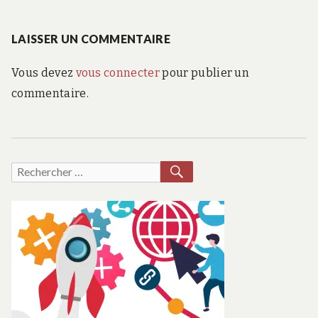
l’article
suivant
:
LAISSER UN COMMENTAIRE
Vous devez
vous connecter
pour publier un
commentaire.
RECHERCHER
Recherche
pour :