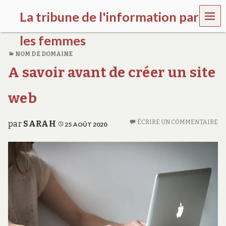
MEN
La tribune de l'information par
U
les femmes
NOM DE DOMAINE
l
A savoir avant de créer un site
a
t
r
web
i
b
u
ÉCRIRE UN COMMENTAIRE
par
SARAH
25 AOÛT 2020
n
e
w
o
m
e
n
s
a
w
a