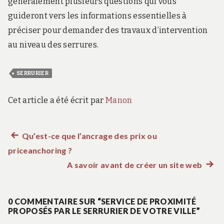
généralement plusieurs questions qui vous
guideront vers les informations essentielles à
préciser pour demander des travaux d’intervention
au niveau des serrures.
SERRURIER
Cet article a été écrit par
Manon
Article
Qu’est-ce que l’ancrage des prix ou
Navigation
priceanchoring ?
précédent :
de
A savoir avant de créer un site web
Artic
suiva
l’article
:
0 COMMENTAIRE SUR “SERVICE DE PROXIMITÉ
PROPOSÉS PAR LE SERRURIER DE VOTRE VILLE”