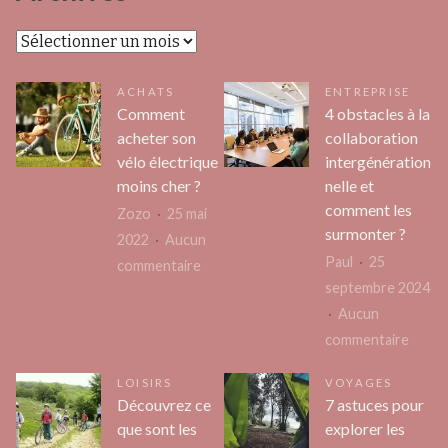
Archives
ACHATS
ENTREPRISE
Comment
4 obstacles à la
acheter son
collaboration
vélo électrique
intergénération
moins cher ?
nelle et
comment les
Zozo
25 mai
surmonter ?
2022
Aucun
Paul
25
sur
commentaire
septembre 2024
Comment
Aucun
acheter
sur
commentaire
son
4
vélo
LOISIRS
VOYAGES
obsta
électrique
Découvrez ce
7 astuces pour
à
moins
que sont les
explorer les
la
cher