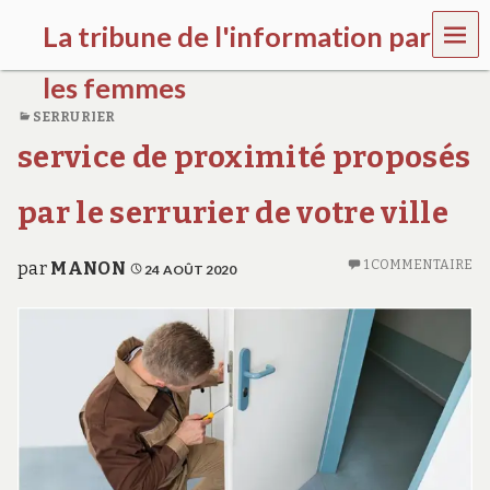
MEN
La tribune de l'information par
U
les femmes
SERRURIER
l
service de proximité proposés
a
t
r
par le serrurier de votre ville
i
b
u
1 COMMENTAIRE
par
MANON
24 AOÛT 2020
n
e
w
o
m
e
n
s
a
w
a