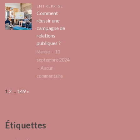
Reservation
local
ENTREPRISE
qui
vtc
Comment
saign
bordeaux
réussir une
:
:
campagne de
cause
comment
relations
caché
choisir
publiques ?
et
votre
Marise
10
soluti
chauffeur
septembre 2024
apais
privé
Aucun
à
sur
commentaire
décou
Comment
Page:
Next
1
2
…
149
»
réussir
une
campagne
de
Étiquettes
relations
publiques