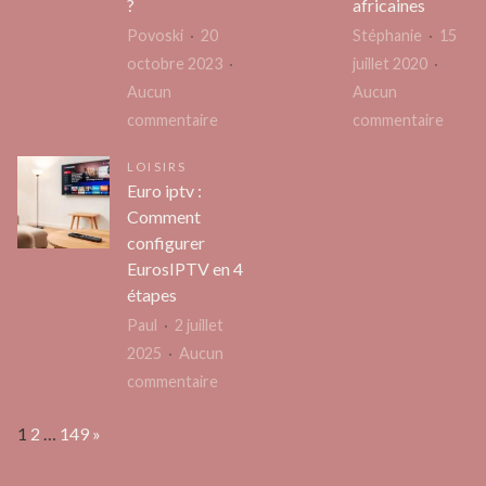
devra
?
africaines
le
soule
Povoski
20
Stéphanie
15
métier
des
octobre 2023
juillet 2020
de
poids
Aucun
Aucun
consultant
sur
sur
commentaire
commentaire
SEO
Comment
État
LOISIRS
utiliser
de
Euro iptv :
la
l’unio
Comment
caisse
légale
configurer
orangerie
et
EurosIPTV en 4
pour
situat
étapes
embellir
des
Paul
2 juillet
un
tradit
2025
Aucun
salon
marita
sur
commentaire
de
sud-
Euro
jardin
africa
Page:
Next
1
2
…
149
»
iptv
?
: