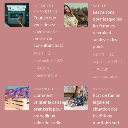
Les
types
INTERNET
,
SANTÉ
étapes
de
Les raisons
MARKETING
à
coach
Tout ce que
pour lesquelles
suivre
de
vous devez
les femmes
pour
savoir sur le
carriè
devraient
devenir
métier de
soulever des
consultant SEO
couvreur
poids
à
Anais
2
Halima
11
Agen
septembre 2022
septembre 2021
Aucun
Aucun
sur
commentaire
sur
commentaire
Tout
Les
IMMOBILIER
VOYAGES
ce
raiso
Comment
État de l’union
que
pour
utiliser la caisse
légale et
vous
lesque
orangerie pour
situation des
devez
les
embellir un
traditions
savoir
femm
salon de jardin
maritales sud-
sur