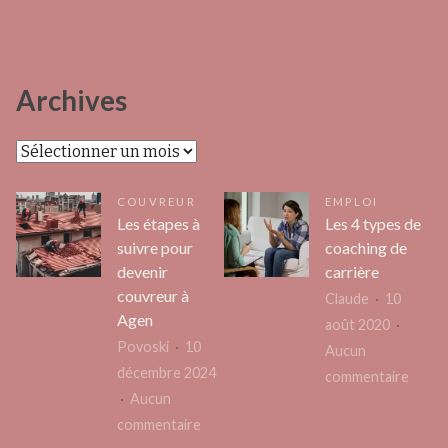
Archives
Archives
COUVREUR
EMPLOI
Les étapes à
Les 4 types de
suivre pour
coaching de
devenir
carrière
couvreur à
Claude
10
Agen
août 2020
Povoski
10
Aucun
décembre 2024
sur
commentaire
Aucun
Les
sur
commentaire
4