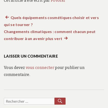
Cet article a été écrit par
Povoski
Article
Quels équipements cosmétiques choisir et vers
Navigation
qui se tourner ?
précédent :
de
Changements climatiques : comment chacun peut
contribuer à un avenir plus vert
Article
l’article
suivant
:
LAISSER UN COMMENTAIRE
Vous devez
vous connecter
pour publier un
commentaire.
RECHERCHER
Recherche
pour :