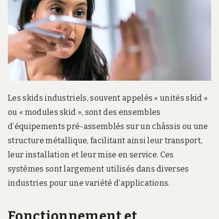
r
d
s
.
f
r
Les skids industriels, souvent appelés « unités skid »
ou « modules skid », sont des ensembles
d’équipements pré-assemblés sur un châssis ou une
structure métallique, facilitant ainsi leur transport,
leur installation et leur mise en service. Ces
systèmes sont largement utilisés dans diverses
industries pour une variété d’applications.
Fonctionnement et