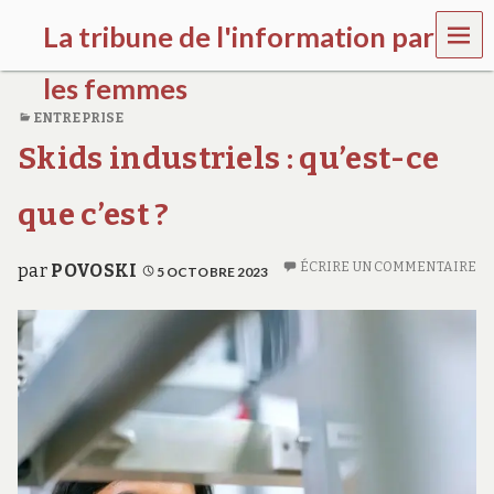
MEN
La tribune de l'information par
U
les femmes
ENTREPRISE
l
Skids industriels : qu’est-ce
a
t
r
que c’est ?
i
b
u
ÉCRIRE UN COMMENTAIRE
par
POVOSKI
5 OCTOBRE 2023
n
e
w
o
m
e
n
s
a
w
a