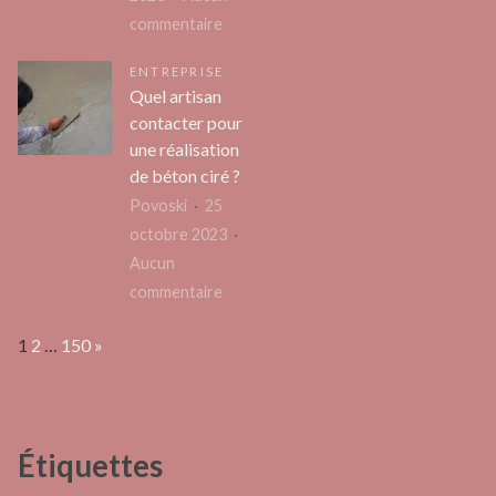
qu
sur
commentaire
ré
La
fr
ENTREPRISE
gestation
?
Quel artisan
pour
contacter pour
autrui
une réalisation
au
de béton ciré ?
Canada,
Povoski
25
les
octobre 2023
points
Aucun
importants
sur
commentaire
pour
Quel
les
Page:
Next
1
2
…
150
»
artisan
futurs
contacter
parents
pour
une
Étiquettes
réalisation
de