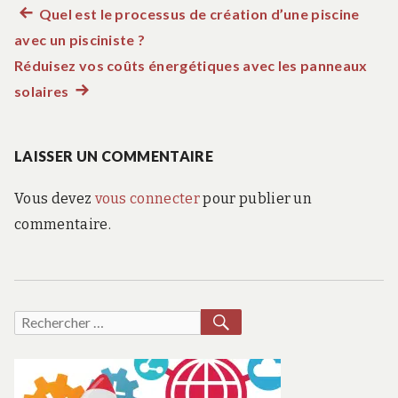
Article
Quel est le processus de création d’une piscine
Navigation
avec un pisciniste ?
précédent :
de
Réduisez vos coûts énergétiques avec les panneaux
solaires
Article
l’article
suivant
:
LAISSER UN COMMENTAIRE
Vous devez
vous connecter
pour publier un
commentaire.
RECHERCHER
Recherche
pour :