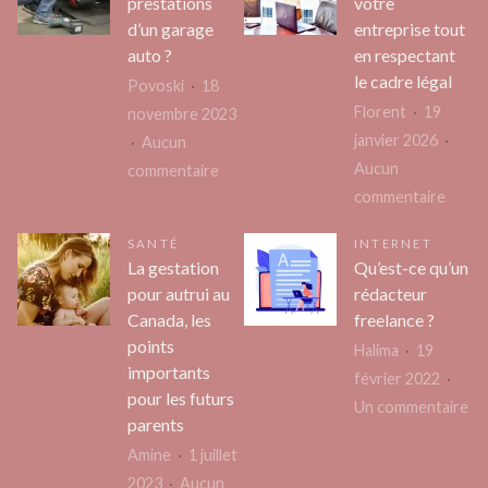
prestations
votre
jantes
3
d’un garage
entreprise tout
de
choses
auto ?
en respectant
sa
à
le cadre légal
Povoski
18
voitu
vérifier
Florent
19
novembre 2023
:
avant
janvier 2026
Aucun
Guide
de
Aucun
sur
commentaire
compl
paniquer
sur
commentaire
Quelles
pour
Optim
sont
une
SANTÉ
INTERNET
votre
les
La gestation
Qu’est-ce qu’un
instal
entre
prestations
pour autrui au
rédacteur
réuss
tout
d’un
Canada, les
freelance ?
en
garage
points
Halima
19
respe
auto
importants
février 2022
le
?
pour les futurs
su
Un commentaire
cadre
parents
Qu
légal
Amine
1 juillet
ce
2023
Aucun