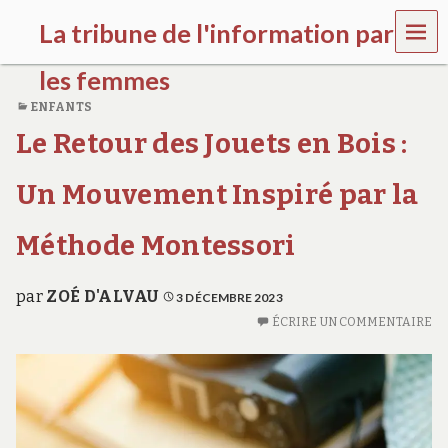
MEN
La tribune de l'information par
U
les femmes
ENFANTS
l
Le Retour des Jouets en Bois :
a
t
r
Un Mouvement Inspiré par la
i
b
u
Méthode Montessori
n
e
w
par
ZOÉ D'ALVAU
3 DÉCEMBRE 2023
o
ÉCRIRE UN COMMENTAIRE
m
e
n
s
a
w
a