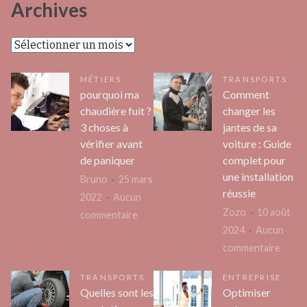
Archives
Archives
MÉTIERS
TRANSPORTS
pourquoi ma
Comment
chaudière fuit ?
changer les
3 choses à
jantes de sa
vérifier avant
voiture : Guide
de paniquer
complet pour
une installation
Bruno
25 mars
réussie
2022
Aucun
Zozo
10 août
sur
commentaire
2024
Aucun
pourquoi
sur
commentaire
ma
Comm
chaudière
TRANSPORTS
ENTREPRISE
chang
fuit
Quelles sont les
Optimiser
les
?