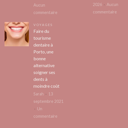
?
2026
Aucun
Aucun
sur
commentaire
sur
commentaire
Instal
Où
VOYAGES
digic
acheter
Faire du
:
un
tourisme
comm
iaïto
dentaire à
choisi
performant
Porto, une
le
pour
bonne
modèl
pratiquer
alternative
adapt
l’art
soigner ses
à
dents à
martial
moindre coût
vos
?
besoi
Sarah
13
septembre 2021
Un
sur
commentaire
Faire