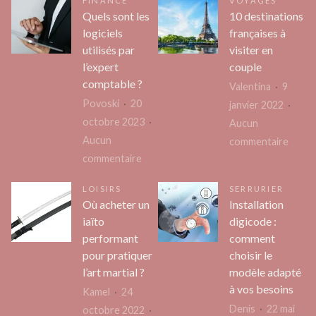
FINANCE
VOYAGES
protéger
à
Quels sont les
10 destinations
ses
logiciels
françaises à
un
serveurs
utilisés par
visiter en
artisa
avec
l’expert
couple
peint
extrahop?
comptable ?
Valentina
9
pour
Povoski
20
janvier 2022
votre
octobre 2023
Aucun
intéri
Aucun
sur
commentaire
sur
commentaire
10
Quels
destin
LOISIRS
SERRURIER
sont
frança
Où acheter un
Installation
les
à
iaïto
digicode :
logiciels
visiter
performant
comment
utilisés
en
pour pratiquer
choisir le
par
coupl
l’art martial ?
modèle adapté
l’expert
à vos besoins
Kamel
24
comptable
Denis
22 mai
octobre 2022