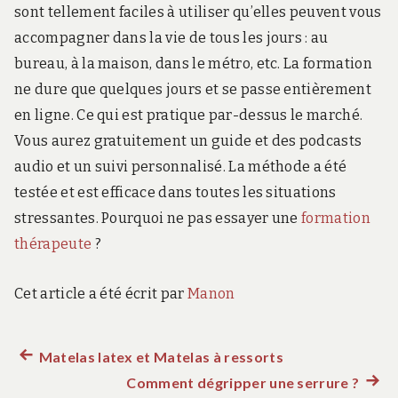
sont tellement faciles à utiliser qu’elles peuvent vous
accompagner dans la vie de tous les jours : au
bureau, à la maison, dans le métro, etc. La formation
ne dure que quelques jours et se passe entièrement
en ligne. Ce qui est pratique par-dessus le marché.
Vous aurez gratuitement un guide et des podcasts
audio et un suivi personnalisé. La méthode a été
testée et est efficace dans toutes les situations
stressantes. Pourquoi ne pas essayer une
formation
thérapeute
?
Cet article a été écrit par
Manon
Article
Matelas latex et Matelas à ressorts
Navigation
précédent :
Comment dégripper une serrure ?
Artic