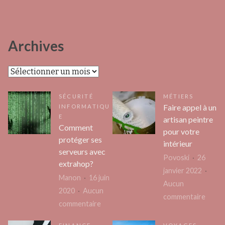
Archives
Archives
SÉCURITÉ
MÉTIERS
Faire appel à un
INFORMATIQU
E
artisan peintre
Comment
pour votre
protéger ses
intérieur
serveurs avec
Povoski
26
extrahop?
janvier 2022
Manon
16 juin
Aucun
2020
Aucun
sur
commentaire
sur
commentaire
Faire
Comment
appel