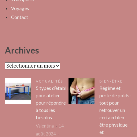
Voyages
Contact
Archives
Archives
ACTUALITÉS
BIEN-ÊTRE
5 types d’établi
Régime et
pour atelier
perte de poids :
pour répondre
tout pour
à tous les
retrouver un
besoins
certain bien-
être physique
Valentina
14
et
août 2024