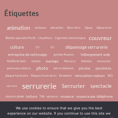
Étiquettes
animation
animaux
attraction
Bien-être
bijoux
bijoux en or
couvreur
Blonde specialist Perth
Chauffeur
Cigarette électronique
culture
dépannage serrurerie
CV
DJ
entreprise de nettoyage
hébergement web
gestion finance
mariage
Maillot de bain
maison
Masseur
Matelas
menuisier
photo
piscine
pisciniste
panneaux solaires
pierre diamant
rénovation maison
plaque funéraire
Plaques funéraires
Resoomer
SEO
serrurerie
Serrurier
spectacle
serrure
toiture
voyance
voyance par téléphone
séances photo
TVA
vacances
épilation laser
écologie
We use cookies to ensure that we give you the best
experience on our website. If you continue to use this site we