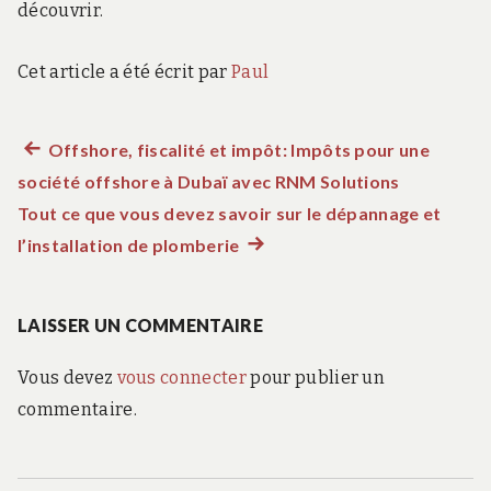
découvrir.
Cet article a été écrit par
Paul
Article
Offshore, fiscalité et impôt: Impôts pour une
Navigation
société offshore à Dubaï avec RNM Solutions
précédent :
de
Tout ce que vous devez savoir sur le dépannage et
l’installation de plomberie
Article
l’article
suivant
:
LAISSER UN COMMENTAIRE
Vous devez
vous connecter
pour publier un
commentaire.