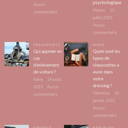
psychologique
Aucun
Manon
12
sur
commentaire
juillet 2021
5
Aucun
types
sur
commentaire
d’établi
Régim
pour
TRANSPORTS
MODE
et
atelier
Qui appeler en
Quels sont les
perte
pour
cas
types de
de
répondre
d’enlèvement
chaussettes à
poids
à
de voiture ?
avoir dans
:
votre
tous
Rakia
24 août
tout
dressing ?
les
2023
Aucun
pour
Valentina
18
besoins
sur
commentaire
retro
janvier 2022
Qui
un
Aucun
appeler
certai
sur
commentaire
en
bien-
Quels
cas
FINANCE
BON PLAN