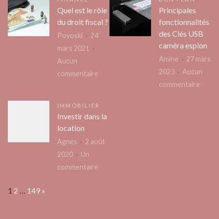
être
sont
d’enlèvement
Quel est le rôle
Principales
physi
les
de
du droit fiscal ?
fonctionnalités
et
types
voiture
des Clés USB
Povoski
24
psych
de
?
caméra espion
mars 2021
chaus
Amine
27 mars
Aucun
à
2023
Aucun
sur
commentaire
avoir
sur
commentaire
Quel
dans
Princi
est
votre
IMMOBILIER
foncti
le
Investir dans la
dressi
des
rôle
location
Clés
du
Agnes
2 août
USB
droit
2020
Un
camér
fiscal
sur
commentaire
espio
?
Investir
Page:
Next
1
2
…
149
»
dans
la
location