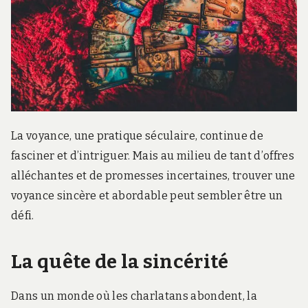
r
d
s
.
f
r
La voyance, une pratique séculaire, continue de
fasciner et d’intriguer. Mais au milieu de tant d’offres
alléchantes et de promesses incertaines, trouver une
voyance sincère et abordable peut sembler être un
défi.
La quête de la sincérité
Dans un monde où les charlatans abondent, la