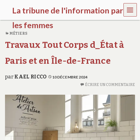
MEN
La tribune de l'information par
U
les femmes
MÉTIERS
l
Travaux Tout Corps d_État à
a
t
r
Paris et en Île-de-France
i
b
u
par
KAEL RICCO
10 DÉCEMBRE 2024
n
e
ÉCRIRE UN COMMENTAIRE
w
o
m
e
n
s
a
w
a