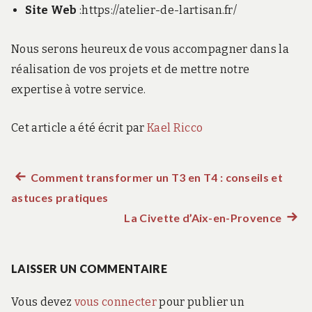
Site Web
:https://atelier-de-lartisan.fr/
Nous serons heureux de vous accompagner dans la
réalisation de vos projets et de mettre notre
expertise à votre service.
Cet article a été écrit par
Kael Ricco
Article
Comment transformer un T3 en T4 : conseils et
Navigation
astuces pratiques
précédent :
de
La Civette d’Aix-en-Provence
Artic
suiva
l’article
:
LAISSER UN COMMENTAIRE
Vous devez
vous connecter
pour publier un