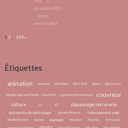
Yves
5
qu’il
sécuri
décembre 2023
faut
pour
Aucun
savoir
votre
sur
commentaire
voitu
Réduisez
Page:
Next
1
2
…
149
»
vos
coûts
énergétiques
avec
Étiquettes
les
panneaux
solaires
animation
animaux
attraction
Bien-être
bijoux
bijoux en or
couvreur
Blonde specialist Perth
Chauffeur
Cigarette électronique
culture
dépannage serrurerie
CV
DJ
entreprise de nettoyage
hébergement web
gestion finance
mariage
Maillot de bain
maison
Masseur
Matelas
menuisier
photo
piscine
pisciniste
panneaux solaires
pierre diamant