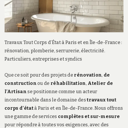
r
d
s
.
f
r
Travaux Tout Corps d’État à Paris et en Île-de-France :
rénovation, plomberie, serrurerie, électricité.
Particuliers, entreprises et syndics
Que ce soit pour des projets de
rénovation
,
de
construction
ou de
réhabilitation
,
Atelier de
l’Artisan
se positionne comme un acteur
incontournable dans le domaine des
travaux tout
corps d’état
à Paris et en Île-de-France. Nous offrons
une gamme de services
complètes et sur-mesure
pour répondre à toutes vos exigences, avec des