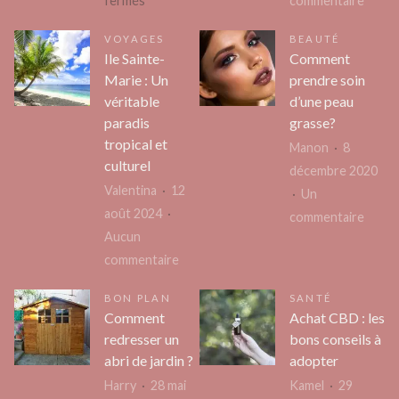
fermés
commentaire
Améliorer
Un
VOYAGES
BEAUTÉ
l’isolation
démé
Ile Sainte-
Comment
:
:
Marie : Un
prendre soin
le
une
véritable
d’une peau
rôle
étape
paradis
grasse?
crucial
impor
tropical et
Manon
8
du
de
culturel
décembre 2020
couvreur
la
Valentina
12
Un
toiture
vie
août 2024
sur
commentaire
!
Aucun
Comm
sur
commentaire
prend
Ile
soin
BON PLAN
SANTÉ
Sainte-
d’une
Comment
Achat CBD : les
Marie
peau
redresser un
bons conseils à
:
grass
abri de jardin ?
adopter
Un
Harry
28 mai
Kamel
29
véritable