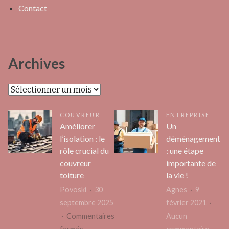
Contact
Archives
Archives
COUVREUR
ENTREPRISE
Améliorer
Un
l’isolation : le
déménagement
rôle crucial du
: une étape
couvreur
importante de
toiture
la vie !
Povoski
30
Agnes
9
septembre 2025
février 2021
Commentaires
Aucun
sur
sur