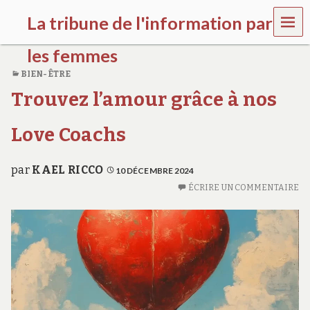
MEN
La tribune de l'information par
U
les femmes
BIEN-ÊTRE
l
Trouvez l’amour grâce à nos
a
t
r
Love Coachs
i
b
u
par
KAEL RICCO
10 DÉCEMBRE 2024
n
e
ÉCRIRE UN COMMENTAIRE
w
o
m
e
n
s
a
w
a