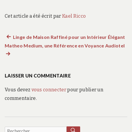
Cet article a été écrit par
Kael Ricco
Article
Linge de Maison Raffiné pour un Intérieur Élégant
Navigation
Matheo Medium, une Référence en Voyance Audiotel
précédent :
Art
de
sui
:
l’article
LAISSER UN COMMENTAIRE
Vous devez
vous connecter
pour publier un
commentaire.
RECHERCHER
Recherche