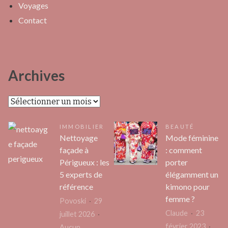
Voyages
Contact
Archives
Archives
IMMOBILIER
BEAUTÉ
Nettoyage
Mode féminine
façade à
: comment
Périgueux : les
porter
5 experts de
élégamment un
référence
kimono pour
femme ?
Povoski
29
Claude
23
juillet 2026
février 2023
Aucun