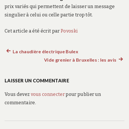
prix variés qui permettent de laisser un message
singulier à celui ou celle partie trop tôt.
Cet article a été écrit par
Povoski
Article
La chaudière électrique Bulex
Navigation
précédent :
Vide grenier à Bruxelles : les avis
Artic
de
suiva
:
LAISSER UN COMMENTAIRE
l’article
Vous devez
vous connecter
pour publier un
commentaire.