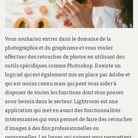
r
d
s
.
f
r
Vous souhaitez entrer dans le domaine de la
photographie et du graphisme et vous voulez
effectuer des retouches de photos en utilisant des
outils spécifiques comme Photoshop. Il existe un
logiciel qui est également mis en place par Adobe et
qui est moins connu mais qui peut vous aider à
disposer de toutes les fonctions dont vous pouvez
avoir besoin dans le secteur. Lightroom est une
application qui met en avant des fonctionnalités
intéressantes qui vous permet de faire des retouches
d’images à des fins professionnelles ou
personnelles. Les lignes qui suivent vous permettent