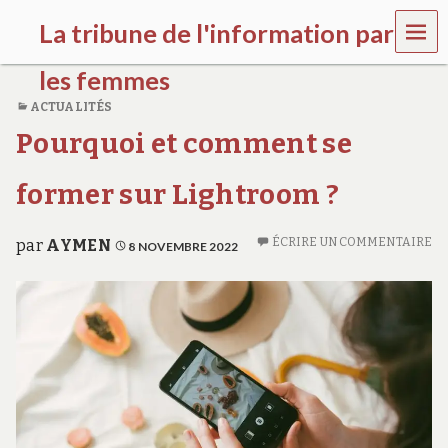
MEN
La tribune de l'information par
U
les femmes
ACTUALITÉS
l
Pourquoi et comment se
a
t
r
former sur Lightroom ?
i
b
u
ÉCRIRE UN COMMENTAIRE
par
AYMEN
8 NOVEMBRE 2022
n
e
w
o
m
e
n
s
a
w
a