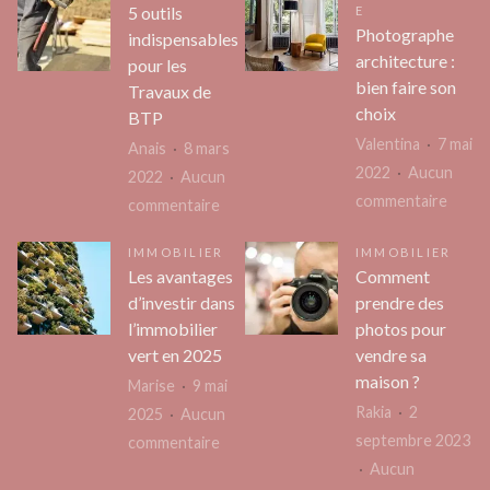
5 outils
E
Photographe
indispensables
architecture :
pour les
bien faire son
Travaux de
choix
BTP
Valentina
7 mai
Anais
8 mars
2022
Aucun
2022
Aucun
sur
commentaire
sur
commentaire
Photo
5
IMMOBILIER
IMMOBILIER
archit
outils
Les avantages
Comment
bien
indispensables
d’investir dans
prendre des
faire
pour
l’immobilier
photos pour
son
les
vert en 2025
vendre sa
choix
Travaux
maison ?
Marise
9 mai
de
Rakia
2
2025
Aucun
BTP
septembre 2023
sur
commentaire
Aucun
Les