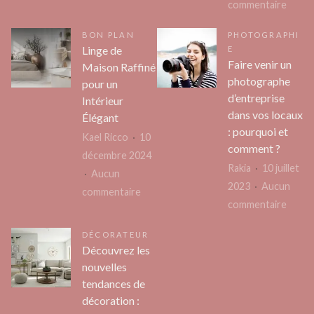
sur
commentaire
avantages
Comm
d’investir
BON PLAN
PHOTOGRAPHI
prend
dans
Linge de
E
des
l’immobilier
Faire venir un
Maison Raffiné
photo
vert
photographe
pour un
pour
en
d’entreprise
Intérieur
vendr
dans vos locaux
2025
Élégant
: pourquoi et
sa
Kael Ricco
10
comment ?
maiso
décembre 2024
Rakia
10 juillet
?
Aucun
2023
Aucun
sur
commentaire
sur
commentaire
Linge
Faire
de
DÉCORATEUR
venir
Maison
Découvrez les
un
Raffiné
nouvelles
photo
pour
tendances de
d’entr
décoration :
un
dans