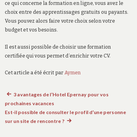
ce qui concerne la formation en ligne, vous avez le
choix entre des apprentissages gratuits ou payants.
Vous pouvez alors faire votre choix selon votre
budget et vos besoins.
Il est aussi possible de choisir une formation
certifiée qui vous permet d’enrichir votre CV.
Cet article a été écrit par
Aymen
Article
3 avantages de l’Hotel Epernay pour vos
Navigation
prochaines vacances
précédent :
de
Est-il possible de consulter le profil d’une personne
sur un site de rencontre ?
Article
l’article
suivant