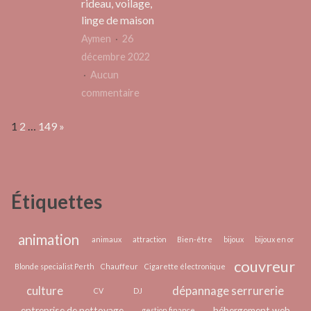
rideau, voilage,
Intérieur
vos
linge de maison
Élégant
locau
Aymen
26
:
décembre 2022
pourq
Aucun
et
sur
commentaire
comm
Découvrez
Page:
Next
?
1
2
…
149
»
les
nouvelles
tendances
de
Étiquettes
décoration
:
rideau,
animation
animaux
attraction
Bien-être
bijoux
bijoux en or
voilage,
couvreur
Blonde specialist Perth
Chauffeur
Cigarette électronique
linge
culture
dépannage serrurerie
de
CV
DJ
maison
entreprise de nettoyage
hébergement web
gestion finance