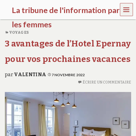
MEN
La tribune de l'information par
U
les femmes
VOYAGES
l
3 avantages de l’Hotel Epernay
a
t
r
pour vos prochaines vacances
i
b
u
par
VALENTINA
7 NOVEMBRE 2022
n
e
ÉCRIRE UN COMMENTAIRE
w
o
m
e
n
s
a
w
a