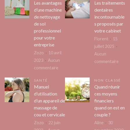
Les avantages
Les traitements
d’une machine
dentaires
de nettoyage
incontournable
de sol
s proposés par
professionnel
votre cabinet
pour votre
Florent
15
entreprise
juillet 2025
Zozo
10 avril
Aucun
2023
Aucun
sur
commentaire
sur
commentaire
Les
Les
trait
SANTÉ
NON CLASSÉ
avantages
denta
Manuel
Quand réunir
d’une
incon
d’utilisation
ces moyens
machine
propo
d’un appareil de
financiers
de
par
massage de
quand on est en
nettoyage
votre
cou et cervicale
couple ?
de
cabin
Zozo
22 juin
Aline
30
sol