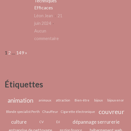
Techniques
un
plats
Efficaces
objet
tradit
Léon Jean
21
personnalisé
à
juin 2024
pour
savou
Aucun
la
sur
commentaire
société
Boostez
Page:
Next
1
2
…
149
»
Votre
SEO
On-
Page
Étiquettes
:
Techniques
Efficaces
animation
animaux
attraction
Bien-être
bijoux
bijoux en or
couvreur
Blonde specialist Perth
Chauffeur
Cigarette électronique
culture
dépannage serrurerie
CV
DJ
entreprise de nettoyage
hébergement web
gestion finance