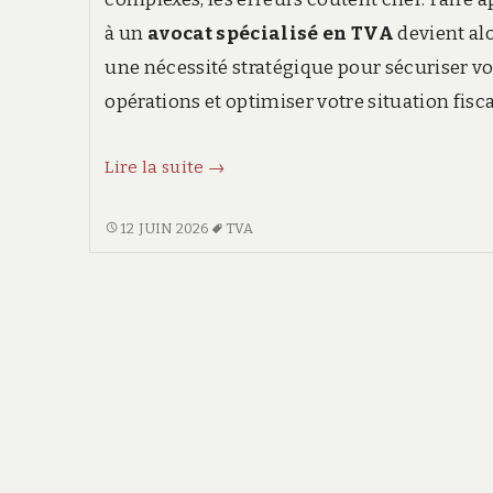
à un
avocat spécialisé en TVA
devient al
une nécessité stratégique pour sécuriser v
opérations et optimiser votre situation fisca
Avocat
Lire la suite
→
spécialisé
TVA
AVOCAT
12 JUIN 2026
TVA
SPÉCIALISÉ
:
TVA
quand
:
faire
QUAND
appel
FAIRE
à
APPEL
À
un
UN
expert
EXPERT
fiscal
FISCAL