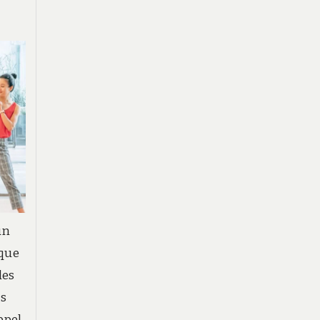
un
 que
les
es
ppel