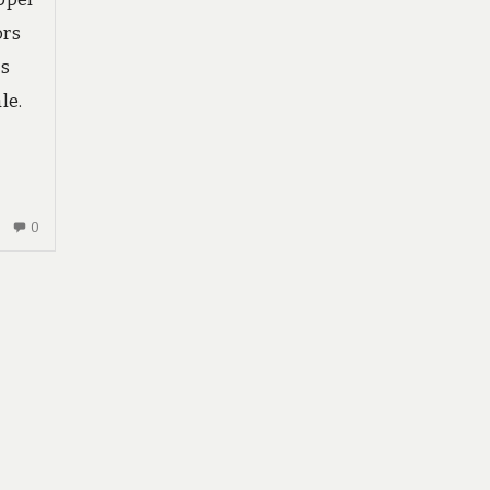
ors
os
le.
AUCUN
0
COMMENTAIRE
SUR
AVOCAT
SPÉCIALISÉ
TVA
:
QUAND
FAIRE
APPEL
À