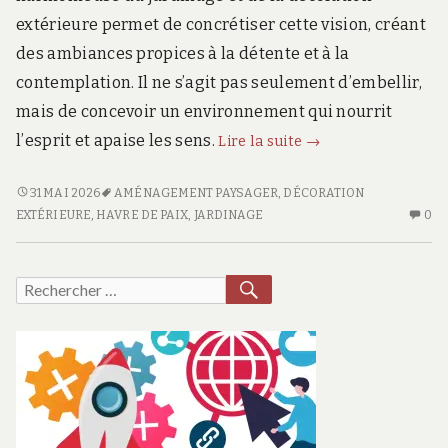
extérieure permet de concrétiser cette vision, créant
des ambiances propices à la détente et à la
contemplation. Il ne s’agit pas seulement d’embellir,
mais de concevoir un environnement qui nourrit
Jardinage
l’esprit et apaise les sens.
Lire la suite
→
et
décoration
JARDINAGE
31 MAI 2026
AMÉNAGEMENT PAYSAGER
,
DÉCORATION
ET
AU
extérieure
EXTÉRIEURE
,
HAVRE DE PAIX
,
JARDINAGE
0
DÉCORATION
CO
:
EXTÉRIEURE
SU
comment
:
JA
RECHERCHER
Recherche
transformer
COMMENT
ET
pour :
votre
TRANSFORMER
DÉ
jardin
VOTRE
EX
JARDIN
:
en
EN
C
havre
HAVRE
TR
de
DE
VO