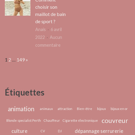
site
sa
sa
choisir son
de
formation
table
maillot de bain
renco
scénariste
inox
de sport ?
?
en
profe
Anais
6 avril
ligne
2022
Aucun
sur
commentaire
Comment
Page:
Next
1
2
…
149
»
choisir
son
maillot
de
Étiquettes
bain
de
sport
animation
animaux
attraction
Bien-être
bijoux
bijoux en or
?
couvreur
Blonde specialist Perth
Chauffeur
Cigarette électronique
culture
dépannage serrurerie
CV
DJ