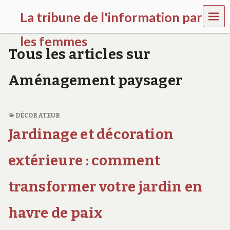
MEN
La tribune de l'information par
U
les femmes
Tous les articles sur
l
a
Aménagement paysager
t
r
i
b
DÉCORATEUR
u
n
Jardinage et décoration
e
w
extérieure : comment
o
m
e
transformer votre jardin en
n
s
a
havre de paix
w
a