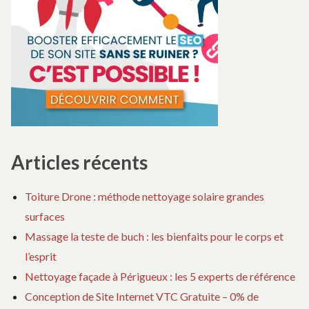
paix
PAIX
JA
E
HA
D
PA
Articles récents
Toiture Drone : méthode nettoyage solaire grandes
surfaces
Massage la teste de buch : les bienfaits pour le corps et
l’esprit
Nettoyage façade à Périgueux : les 5 experts de référence
Conception de Site Internet VTC Gratuite – 0% de