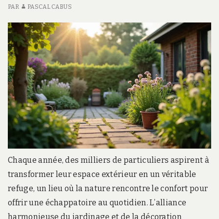
r
PAR
PASCAL CABUS
d
s
.
f
r
Chaque année, des milliers de particuliers aspirent à
transformer leur espace extérieur en un véritable
refuge, un lieu où la nature rencontre le confort pour
offrir une échappatoire au quotidien. L’alliance
harmonieuse du jardinage et de la décoration