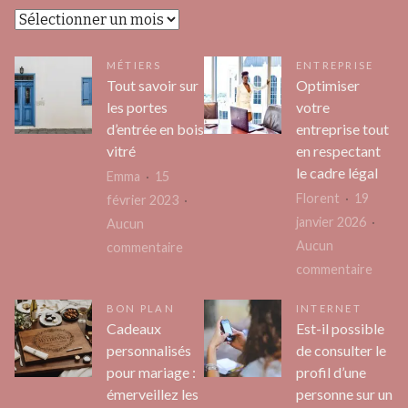
Archives
MÉTIERS
ENTREPRISE
Tout savoir sur
Optimiser
les portes
votre
d’entrée en bois
entreprise tout
vitré
en respectant
le cadre légal
Emma
15
Florent
19
février 2023
janvier 2026
Aucun
Aucun
sur
commentaire
sur
commentaire
Tout
Optim
savoir
BON PLAN
INTERNET
votre
sur
Cadeaux
Est-il possible
entre
les
personnalisés
de consulter le
tout
portes
pour mariage :
profil d’une
en
d’entrée
émerveillez les
personne sur un