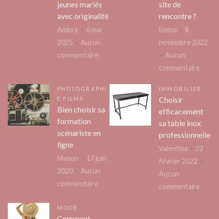
respe
en
jeunes mariés
site de
le
bois
avec originalité
rencontre ?
cadre
vitré
Ambre
6 mai
Emma
8
légal
2025
Aucun
novembre 2022
sur
commentaire
Aucun
Cadeaux
sur
commentaire
personnalisés
Est-
PHOTOGRAPHI
IMMOBILIER
pour
il
Choisir
E FILMS
mariage
possib
Bien choisir sa
efficacement
:
de
formation
sa table inox
émerveillez
consu
scénariste en
professionnelle
les
le
ligne
Valentina
22
jeunes
profil
Manon
17 juin
février 2022
mariés
d’une
2020
Aucun
Aucun
avec
perso
sur
commentaire
sur
commentaire
originalité
sur
Bien
Choisi
un
MODE
choisir
effic
Comment