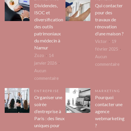
Dividendes,
Qui contacter
ISOC et
pour des
diversification
travaux de
des outils
rénovation
patrimoniaux
d’une maison ?
du médecin à
Victor
19
Namur
février 2025
Zozo
14
Aucun
janvier 2026
sur
commentaire
Aucun
Qui
sur
commentaire
conta
Dividendes,
pour
ENTREPRISE
MARKETING
ISOC
des
Organiser une
Pourquoi
et
trava
soirée
contacter une
diversification
de
d’entreprise à
agence
des
rénov
Paris : des lieux
webmarketing
outils
d’une
uniques pour
?