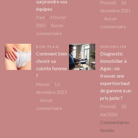
patrimoniaux
surprendre vos
maiso
Povoski
16
du
équipes
?
décembre 2021
médecin
Paul
3 février
Aucun
à
2025
Aucun
sur
commentaire
Namur
sur
commentaire
Pourq
Organiser
conta
BON PLAN
IMMOBILIER
une
une
Comment bien
Diagnostic
soirée
agenc
choisir sa
immobilier à
d’entreprise
webma
culotte femme
Agen : où
à
?
?
trouver une
Paris
expertise haut
Manon
13
:
de gamme à un
décembre 2023
des
prix juste ?
Aucun
lieux
Povoski
18
sur
commentaire
uniques
mai 2026
Comment
pour
Commentaires
bien
surprendre
sur
fermés
choisir
vos