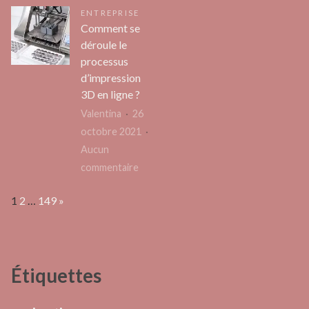
Diagnostic
sa
ENTREPRISE
équipes
immobilier
culotte
Comment se
à
femme
déroule le
Agen
?
processus
:
d’impression
où
3D en ligne ?
trouver
Valentina
26
une
octobre 2021
expertise
Aucun
haut
sur
commentaire
de
Comment
gamme
Page:
Next
1
2
…
149
»
se
à
déroule
un
le
prix
processus
juste
Étiquettes
d’impression
?
3D