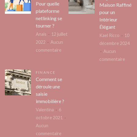
couleurs
:
Pour quelle
Maison Raffiné
:
compa
plateforme
pour un
révélez
netlinking se
de
Intérieur
le
tourner ?
tous
Élégant
partenaire
Anais
12 juillet
les
Kael Ricco
10
parfait
2022
Aucun
opéra
décembre 2024
pour
sur
commentaire
Aucun
sublimer
Pour
sur
commentaire
votre
quelle
Linge
bleu
FINANCE
plateforme
de
Comment se
netlinking
Maiso
déroule une
se
Raffin
saisie
tourner
pour
immobilière ?
?
un
Valentina
6
Intéri
octobre 2021
Éléga
Aucun
sur
commentaire