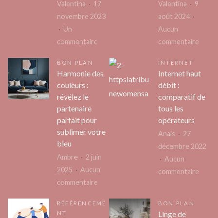
Valentina
17
Valentina
9
novembre 2023
août 2024
Un
Aucun
sur
sur
commentaire
commentaire
6
L’évol
BON PLAN
INTERNET
astuces
du
Harmonie des
Internet haut
pour
march
couleurs :
débit :
réussir
de
révélez le
comparatif de
ses
l’héb
partenaire
tous les
vacances
web
parfait pour
opérateurs
à
en
sublimer votre
Anais
27
Vienne
Franc
bleu
décembre 2022
Ambre
2 juin
Aucun
2025
Aucun
sur
commentaire
sur
commentaire
Inter
Harmonie
haut
RÉFÉRENCEME
BON PLAN
des
débit
Linge de
NT