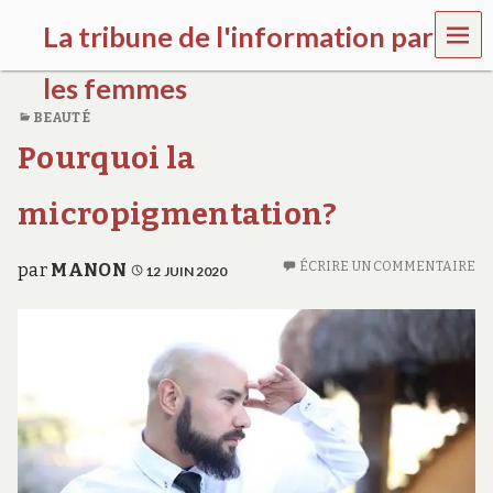
MEN
La tribune de l'information par
U
les femmes
BEAUTÉ
l
Pourquoi la
a
t
r
micropigmentation?
i
b
u
ÉCRIRE UN COMMENTAIRE
par
MANON
12 JUIN 2020
n
e
w
o
m
e
n
s
a
w
a