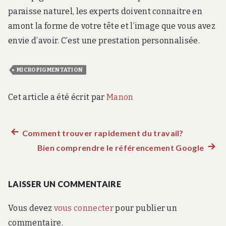
paraisse naturel, les experts doivent connaitre en
amont la forme de votre tête et l’image que vous avez
envie d’avoir. C’est une prestation personnalisée.
MICROPIGMENTATION
Cet article a été écrit par
Manon
Article
Comment trouver rapidement du travail?
Navigation
précédent :
Bien comprendre le référencement Google
Artic
de
suiva
:
LAISSER UN COMMENTAIRE
l’article
Vous devez
vous connecter
pour publier un
commentaire.