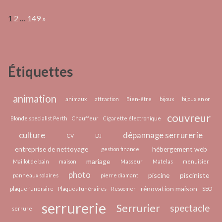
Comment
Page:
Next
1
2
…
149
»
se
déroule
une
saisie
Étiquettes
immobilière ?
animation
animaux
attraction
Bien-être
bijoux
bijoux en or
couvreur
Blonde specialist Perth
Chauffeur
Cigarette électronique
culture
dépannage serrurerie
CV
DJ
entreprise de nettoyage
hébergement web
gestion finance
mariage
Maillot de bain
maison
Masseur
Matelas
menuisier
photo
piscine
pisciniste
panneaux solaires
pierre diamant
rénovation maison
plaque funéraire
Plaques funéraires
Resoomer
SEO
serrurerie
Serrurier
spectacle
serrure