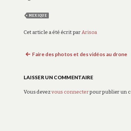
MEXIQUE
Cet article a été écrit par
Arisoa
Article
Faire des photos et des vidéos au drone
Navigation
précédent :
de
LAISSER UN COMMENTAIRE
l’article
Vous devez
vous connecter
pour publier un 