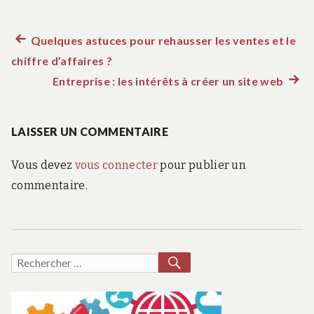
Article
Quelques astuces pour rehausser les ventes et le
Navigation
chiffre d’affaires ?
précédent :
de
Entreprise : les intérêts à créer un site web
Artic
suiva
l’article
:
LAISSER UN COMMENTAIRE
Vous devez
vous connecter
pour publier un
commentaire.
RECHERCHER
Recherche
pour :