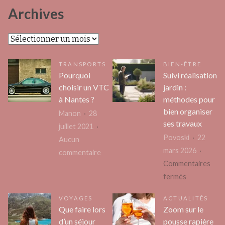
Archives
Archives
TRANSPORTS
BIEN-ÊTRE
Pourquoi
Suivi réalisation
choisir un VTC
jardin :
à Nantes ?
méthodes pour
bien organiser
Manon
28
ses travaux
juillet 2021
Povoski
22
Aucun
mars 2026
sur
commentaire
Commentaires
Pourquoi
sur
fermés
choisir
Suivi
un
VOYAGES
ACTUALITÉS
réalisation
VTC
Que faire lors
Zoom sur le
jardin
à
d’un séjour
pousse rapière