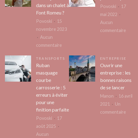
:
Nantes
dans un chalet à
Povoski
17
méthodes
?
Font Romeu ?
mai 2022
pour
Povoski
15
Aucun
bien
novembre 2023
sur
commentaire
organiser
Aucun
Zoom
ses
sur
commentaire
sur
travaux
Que
le
TRANSPORTS
ENTREPRISE
faire
pouss
Ruban
Ouvrir une
lors
rapièr
masquage
entreprise : les
d’un
courbe
bonnes raisons
séjour
carrosserie : 5
de se lancer
dans
erreurs à éviter
Manon
16 avril
un
pour une
2021
Un
chalet
finition parfaite
sur
commentaire
à
Povoski
17
Ouvri
Font
août 2025
une
Romeu
Aucun
entre