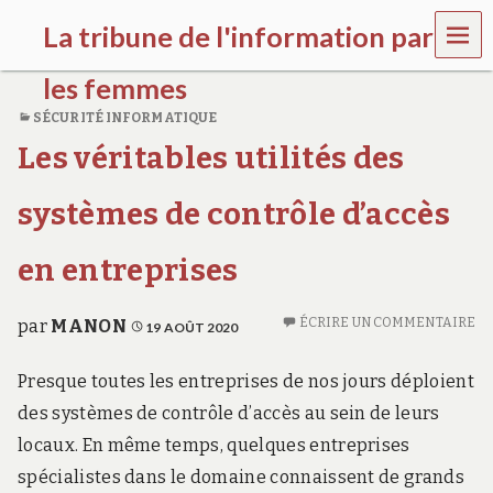
MEN
La tribune de l'information par
U
les femmes
SÉCURITÉ INFORMATIQUE
l
Les véritables utilités des
a
t
r
systèmes de contrôle d’accès
i
b
u
en entreprises
n
e
w
ÉCRIRE UN COMMENTAIRE
par
MANON
19 AOÛT 2020
o
m
Presque toutes les entreprises de nos jours déploient
e
n
des systèmes de contrôle d’accès au sein de leurs
s
a
locaux. En même temps, quelques entreprises
w
spécialistes dans le domaine connaissent de grands
a