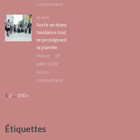
?
sur
commentaire
:
Ruban
les
MODE
masquage
bonne
Sortir en étant
courbe
raiso
tendance tout
carrosserie
de
en protégeant
:
se
la planète
5
lancer
Manon
29
erreurs
juillet 2020
à
Aucun
éviter
sur
commentaire
pour
Sortir
une
Page:
Next
1
2
…
150
»
en
finition
étant
parfaite
tendance
tout
Étiquettes
en
protégeant