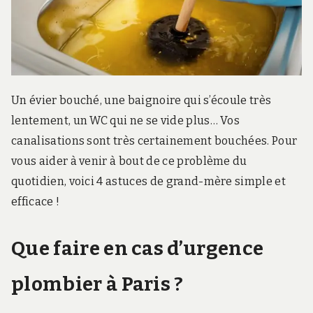
r
d
s
.
f
r
Un évier bouché, une baignoire qui s’écoule très
lentement, un WC qui ne se vide plus… Vos
canalisations sont très certainement bouchées. Pour
vous aider à venir à bout de ce problème du
quotidien, voici 4 astuces de grand-mère simple et
efficace !
Que faire en cas d’urgence
plombier à Paris ?