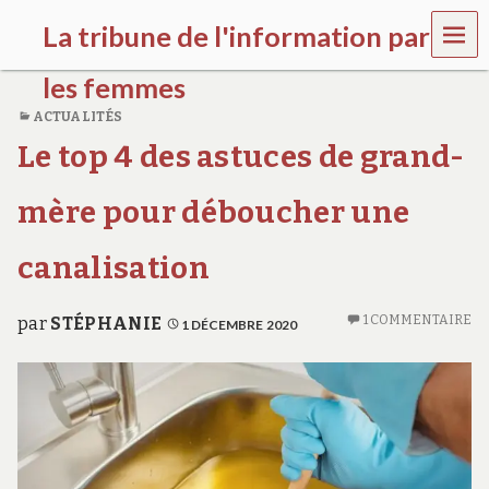
MEN
La tribune de l'information par
U
les femmes
ACTUALITÉS
l
Le top 4 des astuces de grand-
a
t
r
mère pour déboucher une
i
b
u
canalisation
n
e
w
1 COMMENTAIRE
par
STÉPHANIE
1 DÉCEMBRE 2020
o
m
e
n
s
a
w
a