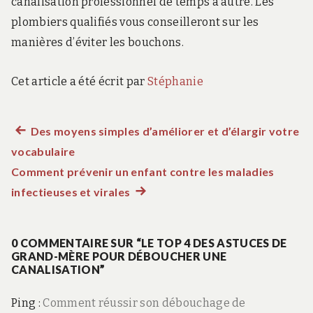
canalisation professionnel de temps à autre. Les
plombiers qualifiés vous conseilleront sur les
manières d’éviter les bouchons.
Cet article a été écrit par
Stéphanie
Article
Des moyens simples d’améliorer et d’élargir votre
Navigation
vocabulaire
précédent :
de
Comment prévenir un enfant contre les maladies
infectieuses et virales
Article
l’article
suivant
:
0 COMMENTAIRE SUR “LE TOP 4 DES ASTUCES DE
GRAND-MÈRE POUR DÉBOUCHER UNE
CANALISATION”
Ping :
Comment réussir son débouchage de