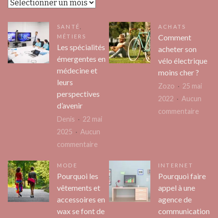
Archives
SANTÉ
,
ACHATS
Comment
MÉTIERS
Les spécialités
acheter son
émergentes en
vélo électrique
médecine et
moins cher ?
leurs
Zozo
25 mai
perspectives
2022
Aucun
d’avenir
sur
commentaire
Denis
22 mai
Comm
2025
Aucun
achet
sur
commentaire
son
Les
vélo
MODE
INTERNET
spécialités
électr
Pourquoi les
Pourquoi faire
émergentes
moins
vêtements et
appel à une
en
accessoires en
agence de
cher
médecine
wax se font de
communication
?