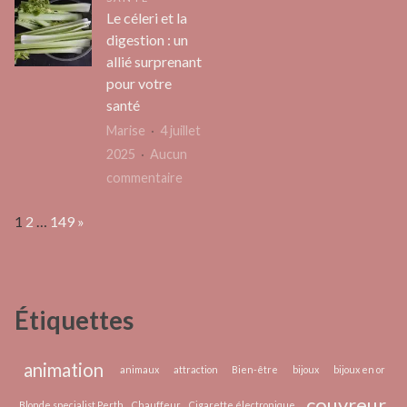
plus
optim
l’évaluation
Le céleri et la
d’adeptes?
la
des
digestion : un
gesti
performances
allié surprenant
financ
et
pour votre
de
des
santé
votre
compétences
Marise
4 juillet
entre
2025
Aucun
en
sur
commentaire
2025
Le
?
Page:
Next
1
2
…
149
»
céleri
et
la
digestion
Étiquettes
:
un
allié
animation
animaux
attraction
Bien-être
bijoux
bijoux en or
surprenant
couvreur
Blonde specialist Perth
Chauffeur
Cigarette électronique