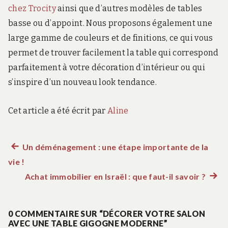
chez Trocity
ainsi que d’autres modèles de tables
basse ou d’appoint. Nous proposons également une
large gamme de couleurs et de finitions, ce qui vous
permet de trouver facilement la table qui correspond
parfaitement à votre décoration d’intérieur ou qui
s’inspire d’un nouveau look tendance.
Cet article a été écrit par
Aline
Article
Un déménagement : une étape importante de la
Navigation
vie !
précédent :
de
Achat immobilier en Israël : que faut-il savoir ?
Artic
suiva
l’article
:
0 COMMENTAIRE SUR “DÉCORER VOTRE SALON
AVEC UNE TABLE GIGOGNE MODERNE”