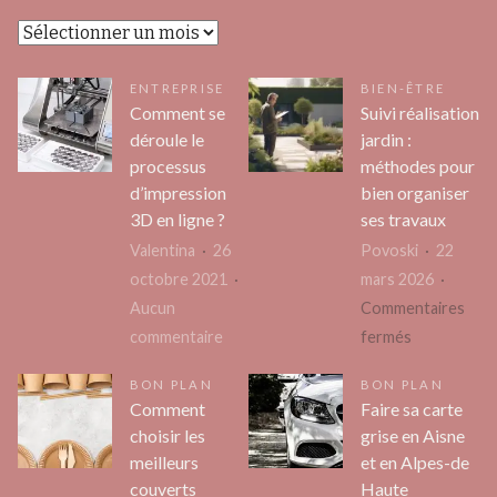
Archives
ENTREPRISE
BIEN-ÊTRE
Comment se
Suivi réalisation
déroule le
jardin :
processus
méthodes pour
d’impression
bien organiser
3D en ligne ?
ses travaux
Valentina
26
Povoski
22
octobre 2021
mars 2026
Aucun
Commentaires
sur
sur
commentaire
fermés
Comment
Suivi
BON PLAN
BON PLAN
se
réalisation
Comment
Faire sa carte
déroule
jardin
choisir les
grise en Aisne
le
:
meilleurs
et en Alpes-de
processus
méthodes
couverts
Haute