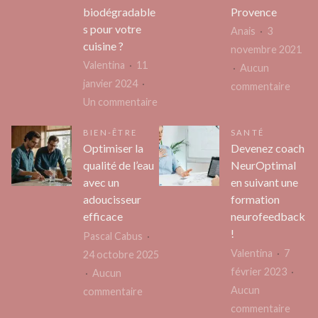
d’impression
pour
biodégradable
Provence
3D
bien
s pour votre
Anais
3
en
organiser
cuisine ?
novembre 2021
ligne ?
ses
Valentina
11
Aucun
travaux
janvier 2024
sur
commentaire
sur
Un commentaire
Faire
Comment
sa
BIEN-ÊTRE
SANTÉ
choisir
carte
Optimiser la
Devenez coach
les
grise
qualité de l’eau
NeurOptimal
meilleurs
en
avec un
en suivant une
couverts
Aisne
adoucisseur
formation
biodégradables
et
efficace
neurofeedback
pour
!
en
Pascal Cabus
votre
Alpes
Valentina
7
24 octobre 2025
cuisine
de
février 2023
Aucun
?
Haute
Aucun
sur
commentaire
Prove
sur
commentaire
Optimiser