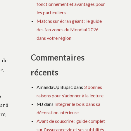
fonctionnement et avantages pour
les particuliers
Matchs sur écran géant : le guide
des fan zones du Mondial 2026
dans votre région
Commentaires
t de
e,
récents
AmandaUplitupsc
dans
3 bonnes
raisons pour s’adonner à la lecture
e
MJ
dans
Intégrer le bois dans sa
ur à
décoration intérieure
re,
Avant de souscrire : guide complet
sur l'assurance vie et ses subtilités -