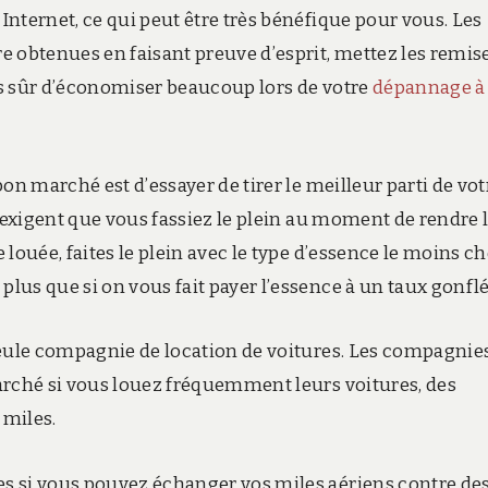
nternet, ce qui peut être très bénéfique pour vous. Les
e obtenues en faisant preuve d’esprit, mettez les remis
s sûr d’économiser beaucoup lors de votre
dépannage à
on marché est d’essayer de tirer le meilleur parti de vot
s exigent que vous fassiez le plein au moment de rendre 
louée, faites le plein avec le type d’essence le moins ch
us que si on vous fait payer l’essence à un taux gonflé
seule compagnie de location de voitures. Les compagnie
arché si vous louez fréquemment leurs voitures, des
 miles.
s si vous pouvez échanger vos miles aériens contre de