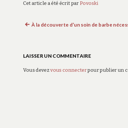
Cet article a été écrit par
Povoski
Article
À la découverte d’un soin de barbe néces
Navigation
précédent :
de
LAISSER UN COMMENTAIRE
l’article
Vous devez
vous connecter
pour publier un 