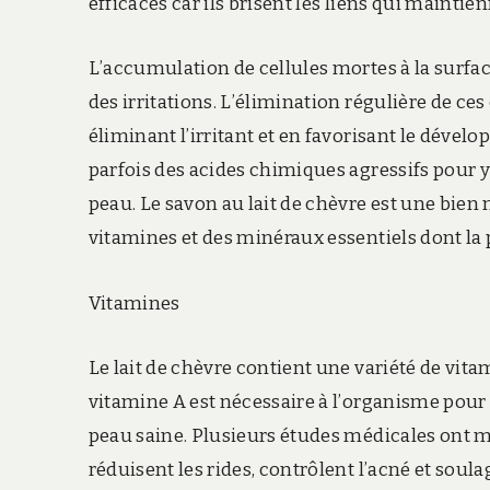
efficaces car ils brisent les liens qui mainti
L’accumulation de cellules mortes à la surfa
des irritations. L’élimination régulière de c
éliminant l’irritant et en favorisant le dével
parfois des acides chimiques agressifs pour 
peau. Le savon au lait de chèvre est une bien 
vitamines et des minéraux essentiels dont la 
Vitamines
Le lait de chèvre contient une variété de vita
vitamine A est nécessaire à l’organisme pou
peau saine. Plusieurs études médicales ont m
réduisent les rides, contrôlent l’acné et soulag