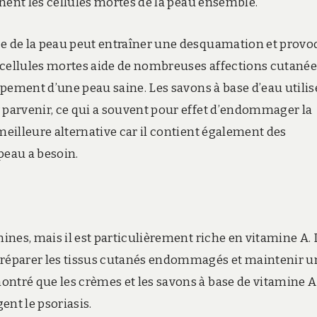
ennent les cellules mortes de la peau ensemble.
ce de la peau peut entraîner une desquamation et prov
es cellules mortes aide de nombreuses affections cutané
oppement d’une peau saine. Les savons à base d’eau utilis
y parvenir, ce qui a souvent pour effet d’endommager la
meilleure alternative car il contient également des
peau a besoin.
mines, mais il est particulièrement riche en vitamine A. 
r réparer les tissus cutanés endommagés et maintenir u
ontré que les crèmes et les savons à base de vitamine A
ent le psoriasis.