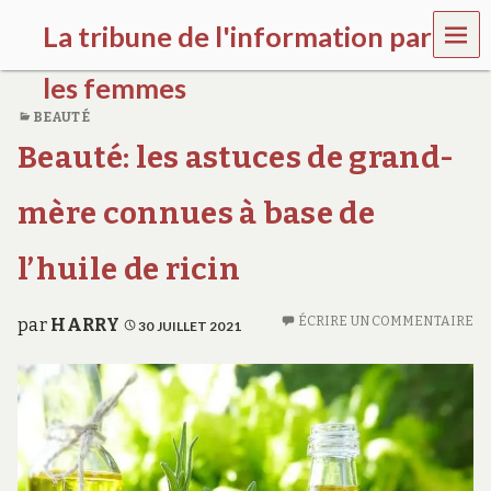
MEN
La tribune de l'information par
U
les femmes
BEAUTÉ
l
Beauté: les astuces de grand-
a
t
r
mère connues à base de
i
b
u
l’huile de ricin
n
e
w
ÉCRIRE UN COMMENTAIRE
par
HARRY
30 JUILLET 2021
o
m
e
n
s
a
w
a