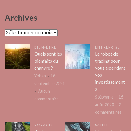
Archives
Archives
BIEN-ÊTRE
ENTREPRISE
Quels sont les
Le robot de
bienfaits du
trading pour
chanvre ?
vous aider dans
vos
Yohan
18
investissement
septembre 2021
s
Aucun
Stéphanie
16
sur
commentaire
août 2020
2
Quels
sur
commentaires
sont
Le
les
VOYAGES
SANTÉ
robo
bienfaits