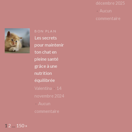
décembre 2025
comme
Quel
Aucun
un
saxophone
sur
commentaire
local
pour
Chang
un
BON PLAN
le
débutant ?
Les secrets
code
pour maintenir
d’un
ton chat en
caden
pleine santé
4
grâce à une
chiffr
nutrition
:
équilibrée
méth
Valentina
14
facile
novembre 2024
étape
Aucun
par
sur
commentaire
étape
Les
Page:
Next
1
2
…
150
»
secrets