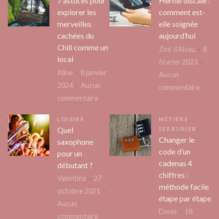
7 astuces pour
Hernie discale :
de
du
explorer les
comment est-
tradi
chanvre
merveilles
elle soignée
pour
?
cachées du
aujourd’hui
vous
Chili comme un
Zoé d'Alvau
8
aider
local
février 2023
dans
Aline
8 janvier
Aucun
vos
2024
Aucun
sur
commentaire
inve
sur
commentaire
Herni
7
discal
LOISIRS
MÉTIERS
,
astuces
:
Quel
SERRURIER
pour
comm
Changer le
saxophone
explorer
est-
code d’un
pour un
les
cadenas 4
elle
débutant ?
merveilles
chiffres :
soign
Valentina
27
méthode facile
cachées
aujour
octobre 2021
étape par étape
du
Aucun
Denis
18
Chili
sur
commentaire