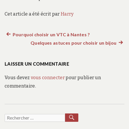
Cet article a été écrit par
Harry
Article
Pourquoi choisir un VTC à Nantes ?
Navigation
précédent :
Quelques astuces pour choisir un bijou
Artic
de
suiva
:
LAISSER UN COMMENTAIRE
l’article
Vous devez
vous connecter
pour publier un
commentaire.
RECHERCHER
Recherche
pour :