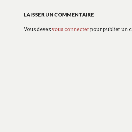
précédent :
de
LAISSER UN COMMENTAIRE
l’article
Vous devez
vous connecter
pour publier un 