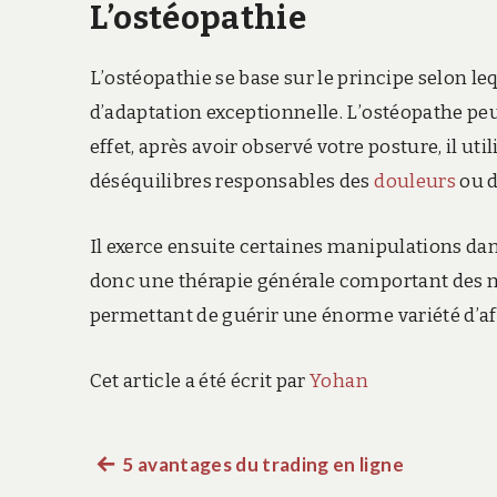
L’ostéopathie
L’ostéopathie se base sur le principe selon l
d’adaptation exceptionnelle. L’ostéopathe pe
effet, après avoir observé votre posture, il ut
déséquilibres responsables des
douleurs
ou d
Il exerce ensuite certaines manipulations dans 
donc une thérapie générale comportant des m
permettant de guérir une énorme variété d’af
Cet article a été écrit par
Yohan
Article
5 avantages du trading en ligne
Navigation