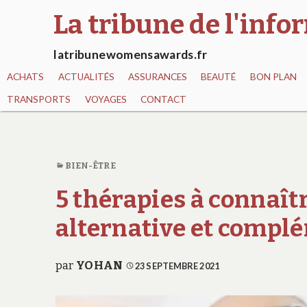
La tribune de l'inf
latribunewomensawards.fr
ACHATS
ACTUALITÉS
ASSURANCES
BEAUTÉ
BON PLAN
TRANSPORTS
VOYAGES
CONTACT
BIEN-ÊTRE
5 thérapies à connaî
alternative et compl
par
YOHAN
23 SEPTEMBRE 2021