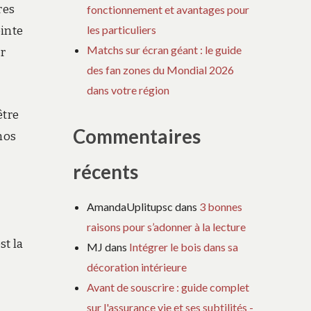
res
fonctionnement et avantages pour
les particuliers
einte
Matchs sur écran géant : le guide
r
des fan zones du Mondial 2026
dans votre région
être
Commentaires
nos
récents
AmandaUplitupsc
dans
3 bonnes
raisons pour s’adonner à la lecture
st la
MJ
dans
Intégrer le bois dans sa
décoration intérieure
Avant de souscrire : guide complet
sur l'assurance vie et ses subtilités -