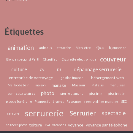
choisir
et
organiser
ses
Étiquettes
accessoires
pour
un
animation
animaux
attraction
Bien-être
bijoux
bijoux en or
quotidien
couvreur
Blonde specialist Perth
Chauffeur
Cigarette électronique
plus
culture
dépannage serrurerie
pratique
CV
DJ
et
entreprise de nettoyage
hébergement web
gestion finance
stylé
mariage
Maillot de bain
maison
Masseur
Matelas
menuisier
photo
piscine
pisciniste
panneaux solaires
pierre diamant
rénovation maison
plaque funéraire
Plaques funéraires
Resoomer
SEO
serrurerie
Serrurier
spectacle
serrure
toiture
voyance
voyance par téléphone
séances photo
TVA
vacances
épilation laser
écologie