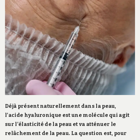
r
d
s
.
f
r
Déjà présent naturellement dans la peau,
l’acide hyaluronique est une molécule qui agit
sur l’élasticité de la peau et va atténuer le
relâchement de la peau. La question est, pour