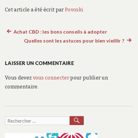
Cet article a été écrit par
Povoski
Article
Achat CBD : les bons conseils à adopter
Navigation
précédent :
Quelles sont les astuces pour bien vieillir ?
Artic
de
suiva
:
LAISSER UN COMMENTAIRE
l’article
Vous devez
vous connecter
pour publier un
commentaire.
RECHERCHER
Recherche
pour :