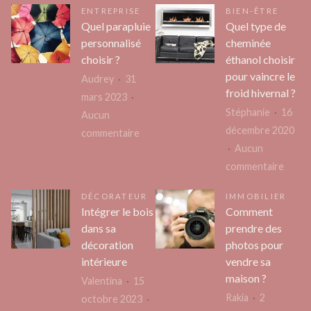
ENTREPRISE
BIEN-ÊTRE
de
une
Quel parapluie
Quel type de
l’union
séanc
personnalisé
cheminée
légale
avec
choisir ?
éthanol choisir
et
un
pour vaincre le
Audrey
31
situation
hypno
froid hivernal ?
mars 2023
des
?
Stéphanie
16
Aucun
traditions
décembre 2020
sur
commentaire
maritales
Aucun
Quel
sud-
sur
commentaire
parapluie
africaines
Quel
personnalisé
DÉCORATEUR
IMMOBILIER
type
choisir
Intégrer le bois
Comment
de
?
dans sa
prendre des
chemi
décoration
photos pour
éthan
intérieure
vendre sa
choisi
maison ?
Valentina
15
pour
Rakia
2
octobre 2023
vaincr