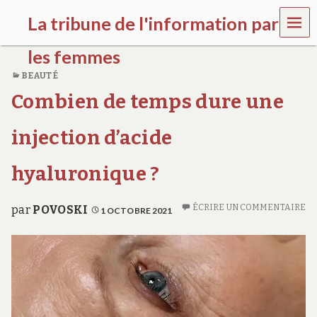
MEN
La tribune de l'information par
U
les femmes
BEAUTÉ
l
Combien de temps dure une
a
t
r
injection d’acide
i
b
u
hyaluronique ?
n
e
w
ÉCRIRE UN COMMENTAIRE
par
POVOSKI
1 OCTOBRE 2021
o
m
e
n
s
a
w
a