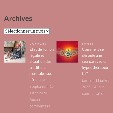
Archives
Archives
VOYAGES
SANTÉ
État de l’union
Comment se
légale et
déroule une
situation des
séance avec un
traditions
hypnothérapeu
maritales sud-
te ?
africaines
Emma
11 juillet
Stéphanie
15
2022
Aucun
juillet 2020
sur
commentaire
Aucun
Comm
sur
commentaire
se
État
dérou