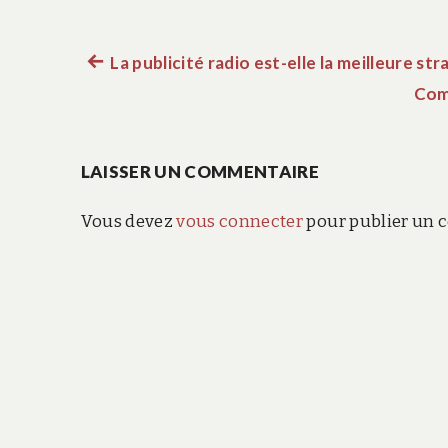
Article
La publicité radio est-elle la meilleure st
Navigation
précédent :
Comm
de
LAISSER UN COMMENTAIRE
l’article
Vous devez
vous connecter
pour publier un 