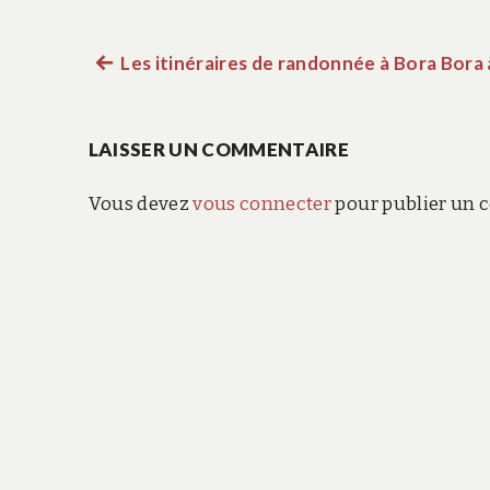
Article
Les itinéraires de randonnée à Bora Bora
Navigation
précédent :
de
LAISSER UN COMMENTAIRE
l’article
Vous devez
vous connecter
pour publier un 