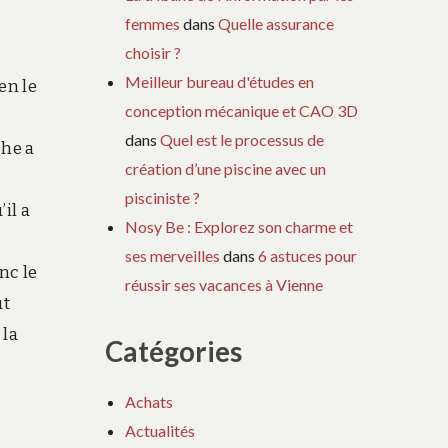
femmes
dans
Quelle assurance
choisir ?
Meilleur bureau d'études en
en le
conception mécanique et CAO 3D
dans
Quel est le processus de
phe a
création d’une piscine avec un
pisciniste ?
il a
Nosy Be : Explorez son charme et
ses merveilles
dans
6 astuces pour
nc le
réussir ses vacances à Vienne
ut
 la
Catégories
Achats
Actualités