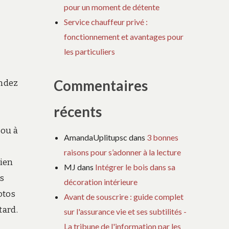
pour un moment de détente
Service chauffeur privé :
fonctionnement et avantages pour
les particuliers
Commentaires
endez
récents
 ou à
AmandaUplitupsc
dans
3 bonnes
u
raisons pour s’adonner à la lecture
bien
MJ
dans
Intégrer le bois dans sa
es
décoration intérieure
otos
Avant de souscrire : guide complet
tard.
sur l'assurance vie et ses subtilités -
La tribune de l'information par les