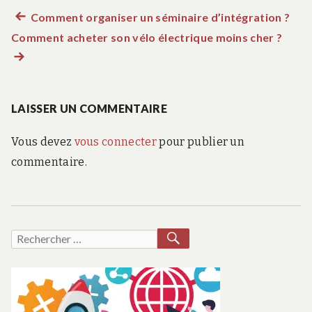
Article
Comment organiser un séminaire d’intégration ?
Navigation
Comment acheter son vélo électrique moins cher ?
précédent :
Artic
de
suiva
:
l’article
LAISSER UN COMMENTAIRE
Vous devez
vous connecter
pour publier un
commentaire.
RECHERCHER
Recherche
pour :