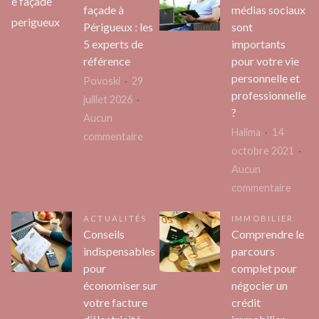
interieur
astuces
façade à
médias sociaux
:
pour
Périgueux : les
sont
comment
un
5 experts de
importants
estimer
flux
référence
pour votre vie
son
sans
personnelle et
Povoski
29
budget
professionnelle
coupure
juillet 2026
?
pour
Aucun
des
Halima
14
sur
commentaire
travaux
octobre 2021
Nettoyage
Aucun
façade
sur
commentaire
à
Pourq
Périgueux
ACTUALITÉS
IMMOBILIER
les
:
Conseils
Comprendre le
média
les
indispensables
parcours
socia
5
pour
complet pour
sont
experts
économiser sur
négocier un
impor
votre facture
crédit
de
pour