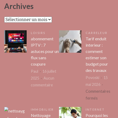
Archives
Archives
LOISIRS
CARRELEUR
abonnement
Tarif enduit
IPTV : 7
interieur :
astuces pour un
comment
flux sans
estimer son
coupure
budget pour
des travaux
Paul
16 juillet
Povoski
15
2025
Aucun
mai 2026
sur
commentaire
Commentaires
abonnement
sur
fermés
IPTV
Tarif
:
IMMOBILIER
INTERNET
enduit
7
Nettoyage
Pourquoi les