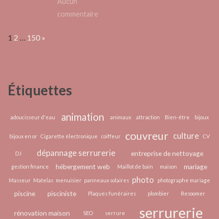
Aucun
sur
commentaire
Le
Page:
Next
1
2
…
150
»
meilleur
choix
d’outillage
à
Étiquettes
Toulouse
chez
Affûtage
animation
adoucisseur d'eau
animaux
attraction
Bien-être
bijoux
Laffont
couvreur
culture
bijoux en or
Cigarette électronique
coiffeur
CV
dépannage serrurerie
entreprise de nettoyage
DJ
hébergement web
mariage
gestion finance
Maillot de bain
maison
photo
Masseur
Matelas
menuisier
panneaux solaires
photographe mariage
piscine
pisciniste
Plaques funéraires
plombier
Resoomer
serrurerie
rénovation maison
SEO
serrure