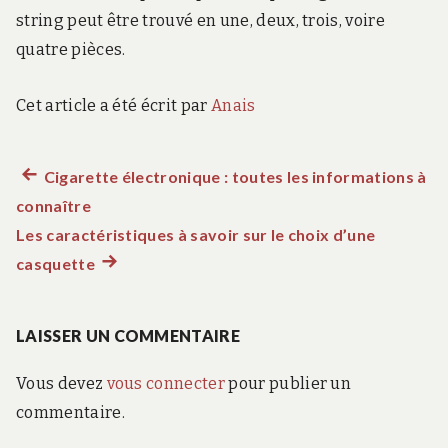
string peut être trouvé en une, deux, trois, voire
quatre pièces.
Cet article a été écrit par
Anais
Article
Cigarette électronique : toutes les informations à
Navigation
connaître
précédent :
de
Les caractéristiques à savoir sur le choix d’une
casquette
Article
l’article
suivant
:
LAISSER UN COMMENTAIRE
Vous devez
vous connecter
pour publier un
commentaire.