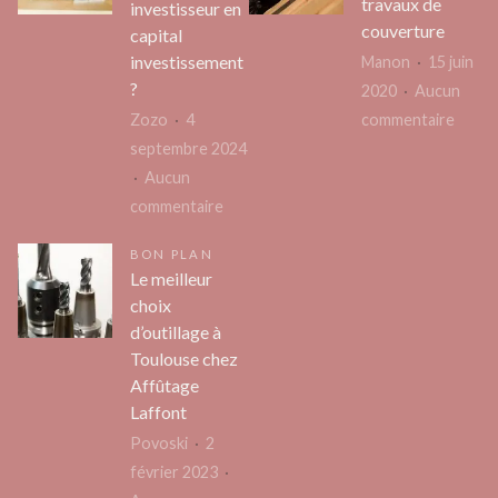
pour
travaux de
investisseur en
sur
couverture
entreprise
capital
votre
investissement
Manon
15 juin
factu
?
2020
Aucun
d’élec
sur
Zozo
4
commentaire
Réalis
septembre 2024
des
Aucun
sur
trava
commentaire
Quand
de
BON PLAN
faire
couve
Le meilleur
appel
choix
à
d’outillage à
un
Toulouse chez
investisseur
Affûtage
en
Laffont
capital
Povoski
2
investissement
février 2023
?