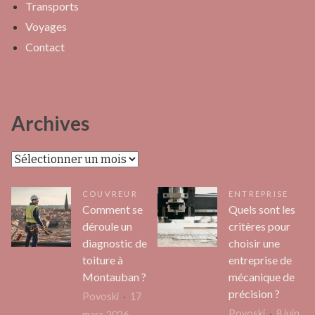
Transports
Voyages
Contact
Archives
Archives
COUVREUR
ENTREPRISE
Comment se
Quels sont les
déroule un
critères pour
diagnostic de
choisir une
toiture à
entreprise de
Montauban ?
mécanique de
précision ?
Povoski
17
Povoski
8 juin
mars 2026