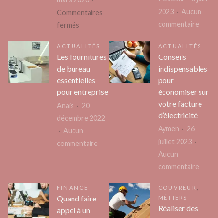
2023
Aucun
Commentaires
sur
commentaire
sur
fermés
Quels
Comment
ACTUALITÉS
ACTUALITÉS
sont
se
Les fournitures
Conseils
les
déroule
de bureau
indispensables
critèr
un
essentielles
pour
pour
diagnostic
pour entreprise
économiser sur
choisi
de
votre facture
Anais
20
une
toiture
d’électricité
décembre 2022
entre
à
Aymen
26
Aucun
de
Montauban
juillet 2023
sur
commentaire
mécan
?
Aucun
Les
de
sur
commentaire
fournitures
précis
Conse
de
?
FINANCE
COUVREUR
,
indisp
bureau
Quand faire
MÉTIERS
pour
essentielles
Réaliser des
appel à un
écono