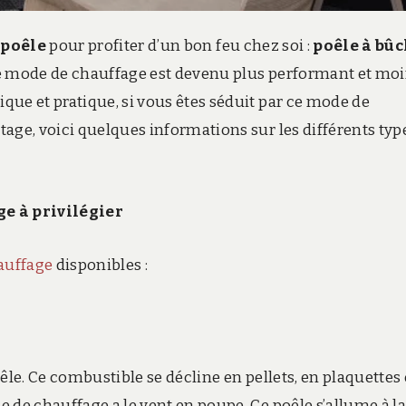
e
poêle
pour profiter d’un bon feu chez soi :
poêle à bûc
Ce mode de chauffage est devenu plus performant et mo
ue et pratique, si vous êtes séduit par ce mode de
age, voici quelques informations sur les différents typ
ge à privilégier
hauffage
disponibles :
oêle. Ce combustible se décline en pellets, en plaquettes
 de chauffage a le vent en poupe. Ce poêle s’allume à la