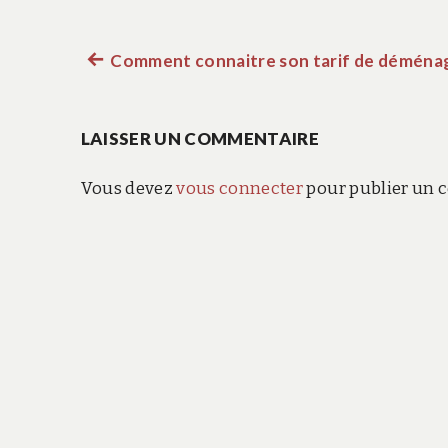
Article
Comment connaitre son tarif de déména
Navigation
précédent :
de
LAISSER UN COMMENTAIRE
l’article
Vous devez
vous connecter
pour publier un 