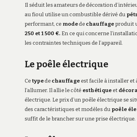
Il séduit les amateurs de décoration d’intéri
au fioul utilise un combustible dérivé du
pét
performant, ce
mode
de
chauffage
produit u
250 et 1 500 €.
En ce qui concerne l’installatio
les contraintes techniques de l’appareil.
Le poêle électrique
Ce
type
de
chauffage
est facile à installer
et 
l’allumer. Il allie le côté
esthétique
et
décora
électrique. Le prix d’un poêle électrique se s
des caractéristiques et modèles du
poêle éle
suffit de le brancher sur une prise électrique.