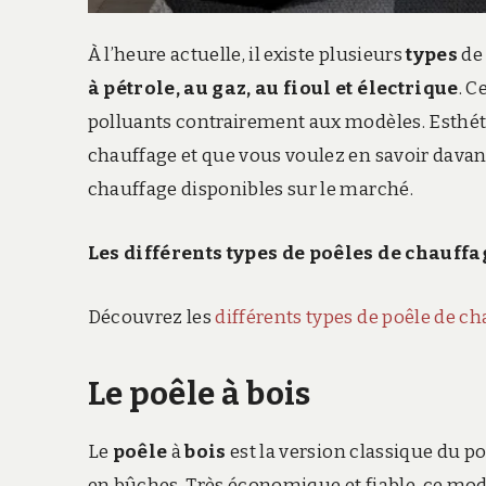
À l’heure actuelle, il existe plusieurs
types
d
à pétrole, au gaz, au fioul et électrique
. 
polluants contrairement aux modèles. Esthétiq
chauffage et que vous voulez en savoir davant
chauffage disponibles sur le marché.
Les différents types de poêles de chauffa
Découvrez les
différents types de poêle de c
Le poêle à bois
Le
poêle
à
bois
est la version classique du p
en bûches. Très économique et fiable, ce mode