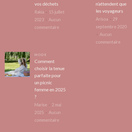
importants
vos déchets
n’attendent que
pour
les voyageurs
Rakia
15 juillet
votre
Arisoa
29
2023
Aucun
vie
septembre 2020
sur
commentaire
personnelle
Aucun
La
et
sur
commentaire
location
professionnelle
Voyag
de
MODE
?
en
bennes
Comment
Island
:
choisir la tenue
:
simplifiez
parfaite pour
une
l’enlèvement
un picnic
sélect
de
femme en 2025
d’acti
vos
?
qui
déchets
Marise
2 mai
n’att
2025
Aucun
que
sur
commentaire
les
Comment