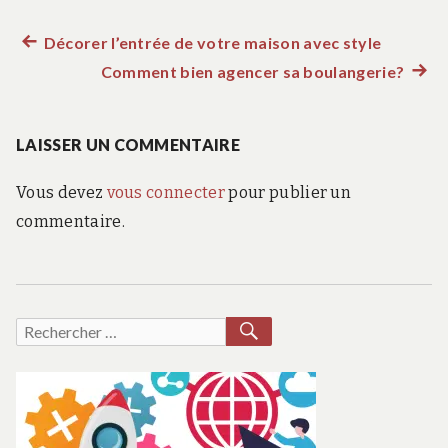
Article
Décorer l’entrée de votre maison avec style
Navigation
précédent :
Comment bien agencer sa boulangerie?
Artic
de
suiva
:
LAISSER UN COMMENTAIRE
l’article
Vous devez
vous connecter
pour publier un
commentaire.
RECHERCHER
Recherche
pour :