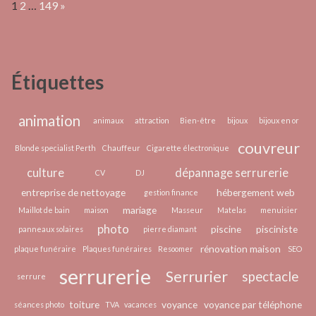
Page:
Next
voyag
1
2
…
149
»
choisir
la
tenue
parfaite
Étiquettes
pour
un
picnic
animation
animaux
attraction
Bien-être
bijoux
bijoux en or
femme
couvreur
Blonde specialist Perth
Chauffeur
Cigarette électronique
en
culture
dépannage serrurerie
2025
CV
DJ
?
entreprise de nettoyage
hébergement web
gestion finance
mariage
Maillot de bain
maison
Masseur
Matelas
menuisier
photo
piscine
pisciniste
panneaux solaires
pierre diamant
rénovation maison
plaque funéraire
Plaques funéraires
Resoomer
SEO
serrurerie
Serrurier
spectacle
serrure
toiture
voyance
voyance par téléphone
séances photo
TVA
vacances