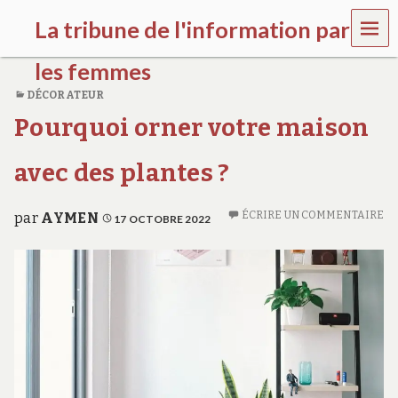
MEN
La tribune de l'information par
U
les femmes
DÉCORATEUR
l
Pourquoi orner votre maison
a
t
r
avec des plantes ?
i
b
u
ÉCRIRE UN COMMENTAIRE
par
AYMEN
17 OCTOBRE 2022
n
e
w
o
m
e
n
s
a
w
a