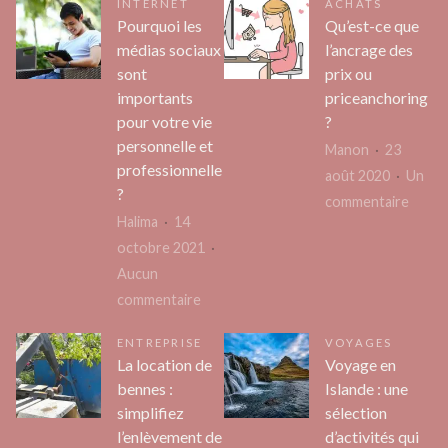
INTERNET
ACHATS
votre
comment
Pourquoi les
Qu’est-ce que
potentiel
choisir
médias sociaux
l’ancrage des
avec
votre
sont
prix ou
un
chauffeur
importants
priceanchoring
coach
pour votre vie
?
privé
sportif
personnelle et
Manon
23
à
professionnelle
août 2020
Un
?
Toulouse
sur
commentaire
:
Halima
14
Qu’es
les
octobre 2021
ce
secrets
Aucun
que
d’un
sur
commentaire
l’ancr
entraînement
Pourquoi
des
ENTREPRISE
VOYAGES
réussi
les
prix
La location de
Voyage en
médias
ou
bennes :
Islande : une
sociaux
price
simplifiez
sélection
sont
?
l’enlèvement de
d’activités qui