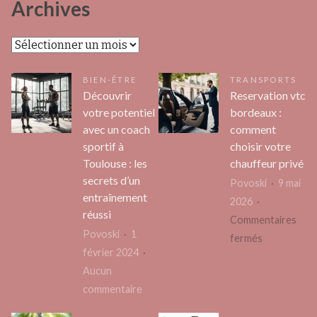
Archives
Archives
BIEN-ÊTRE
TRANSPORTS
Découvrir
Reservation vtc
votre potentiel
bordeaux :
avec un coach
comment
sportif à
choisir votre
Toulouse : les
chauffeur privé
secrets d’un
Povoski
9 mai
entraînement
2026
réussi
Commentaires
Povoski
1
sur
fermés
février 2024
Reservation
Aucun
vtc
sur
commentaire
bordeaux
Découvrir
: