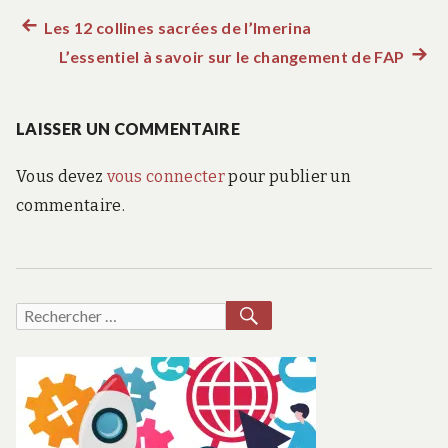
Article
Les 12 collines sacrées de l’Imerina
Navigation
précédent :
L’essentiel à savoir sur le changement de FAP
Artic
de
suiva
:
LAISSER UN COMMENTAIRE
l’article
Vous devez
vous connecter
pour publier un
commentaire.
RECHERCHER
Recherche
pour :