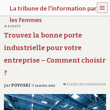
MEN
La tribune de l'information par
U
les femmes
ACHATS
l
Trouvez la bonne porte
a
t
r
industrielle pour votre
i
b
u
entreprise – Comment choisir
n
e
?
w
o
m
ÉCRIRE UN COMMENTAIRE
e
par
POVOSKI
14 AVRIL 2023
n
s
a
w
a