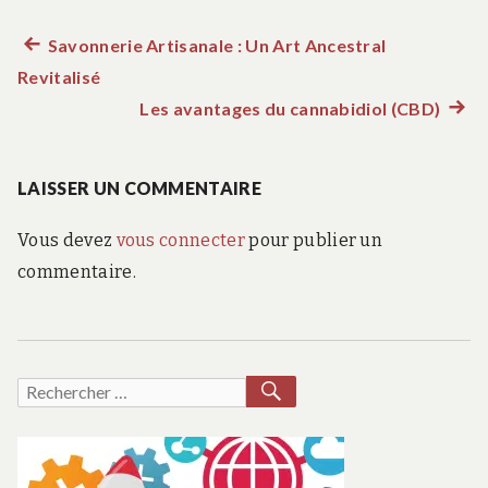
Article
Savonnerie Artisanale : Un Art Ancestral
Navigation
Revitalisé
précédent :
de
Les avantages du cannabidiol (CBD)
Artic
suiva
l’article
:
LAISSER UN COMMENTAIRE
Vous devez
vous connecter
pour publier un
commentaire.
RECHERCHER
Recherche
pour :