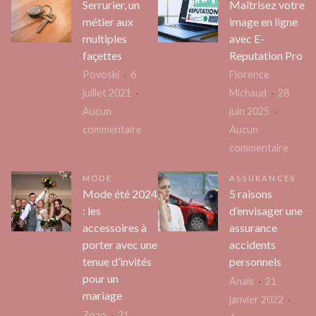
Serrurier, un
Maîtrisez votre
communicat
futur
métier aux
image en ligne
Dax
chien
multiples
avec E-
:
façettes
Reputation Pro
pourquoi
Povoski
6
Florence
choisir
juillet 2021
Michaud
28
une
Aucun
juin 2025
expertise
sur
commentaire
Aucun
locale
Serrurier,
sur
commentaire
un
Maîtri
MODE
ASSURANCES
métier
votre
Mode été 2024
5 raisons
aux
image
: les
d’envisager une
multiples
en
accessoires à
assurance
façettes
ligne
porter avec une
accidents
avec
tenue d’invités
personnels
E-
pour un
Anais
21
Reput
mariage
janvier 2022
Pro
Zozo
21