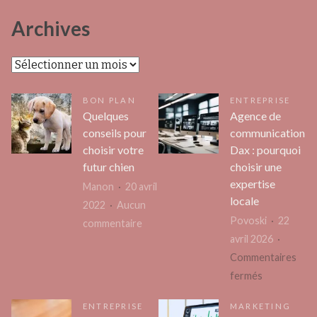
Archives
Archives
BON PLAN
ENTREPRISE
Quelques
Agence de
conseils pour
communication
choisir votre
Dax : pourquoi
futur chien
choisir une
expertise
Manon
20 avril
locale
2022
Aucun
Povoski
22
sur
commentaire
avril 2026
Quelques
Commentaires
conseils
sur
fermés
pour
Agence
choisir
ENTREPRISE
MARKETING
de
votre