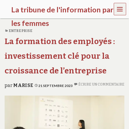
MEN
La tribune de l'information par
U
les femmes
ENTREPRISE
l
La formation des employés :
a
t
r
investissement clé pour la
i
b
u
croissance de l’entreprise
n
e
w
ÉCRIRE UN COMMENTAIRE
par
MARISE
21 SEPTEMBRE 2023
o
m
e
n
s
a
w
a