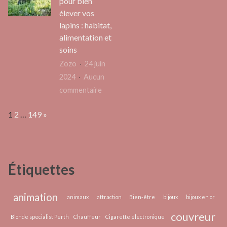
pour bien
soi
rapidement
élever vos
hypnose :
?
lapins : habitat,
comment
alimentation et
agit
soins
l’inconscien
Zozo
24 juin
2024
Aucun
sur
commentaire
Les
Page:
Next
1
2
…
149
»
essentiels
pour
bien
élever
Étiquettes
vos
lapins
:
animation
animaux
attraction
Bien-être
bijoux
bijoux en or
habitat,
couvreur
Blonde specialist Perth
Chauffeur
Cigarette électronique
alimentation