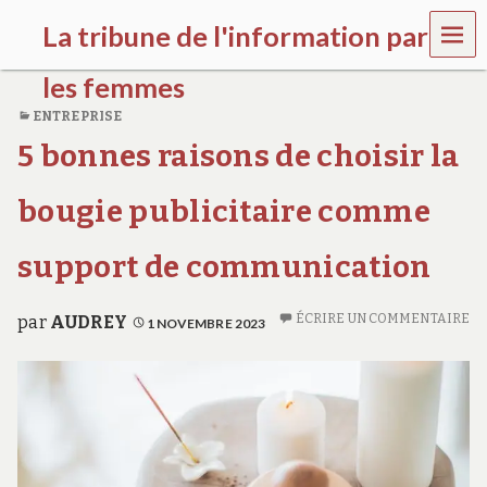
MEN
La tribune de l'information par
U
les femmes
ENTREPRISE
l
5 bonnes raisons de choisir la
a
t
r
bougie publicitaire comme
i
b
u
support de communication
n
e
w
ÉCRIRE UN COMMENTAIRE
par
AUDREY
1 NOVEMBRE 2023
o
m
e
n
s
a
w
a