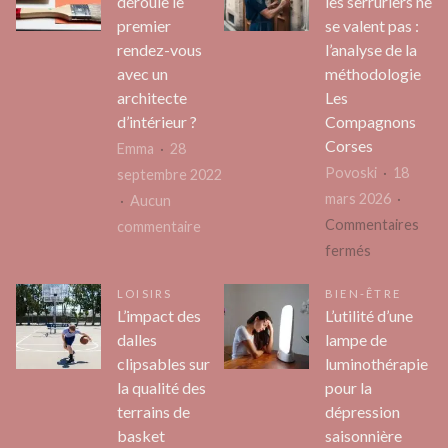
déroule le
les serruriers ne
premier
se valent pas :
rendez-vous
l’analyse de la
avec un
méthodologie
architecte
Les
d’intérieur ?
Compagnons
Corses
Emma
28
Povoski
18
septembre 2022
mars 2026
Aucun
Commentaires
sur
commentaire
sur
fermés
Comment
Pourquoi
se
LOISIRS
BIEN-ÊTRE
tous
déroule
L’impact des
L’utilité d’une
les
le
dalles
lampe de
serruriers
premier
clipsables sur
luminothérapie
ne
rendez-
la qualité des
pour la
se
vous
terrains de
dépression
valent
avec
basket
saisonnière