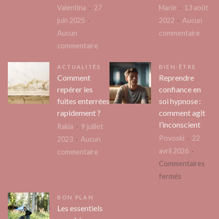
pas
un
Valentina
27
Marie
13 août
:
architecte
juin 2025
2022
Aucun
l’analyse
d’intérieur
sur
Aucun
commentaire
de
?
sur
L’utilit
commentaire
la
L’impact
d’une
ACTUALITÉS
BIEN-ÊTRE
méthodolog
des
lampe
Comment
Reprendre
Les
dalles
de
repérer les
confiance en
Compagnon
clipsables
lumin
fuites enterrées
soi hypnose :
Corses
sur
pour
rapidement ?
comment agit
la
la
l’inconscient
Rakia
9 juillet
qualité
dépre
Povoski
22
2023
Aucun
des
saiso
avril 2026
sur
commentaire
terrains
Commentaires
Comment
de
sur
fermés
repérer
basket
Reprendre
les
BON PLAN
confiance
fuites
Les essentiels
en
enterrées