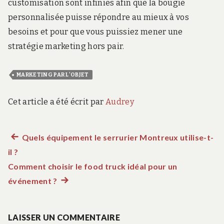
customisation sont infinies afin que la bougie
personnalisée puisse répondre au mieux à vos
besoins et pour que vous puissiez mener une
stratégie marketing hors pair.
MARKETING PAR L'OBJET
Cet article a été écrit par
Audrey
Article
Quels équipement le serrurier Montreux utilise-t-
Navigation
il ?
précédent :
de
Comment choisir le food truck idéal pour un
événement ?
Article
l’article
suivant
:
LAISSER UN COMMENTAIRE