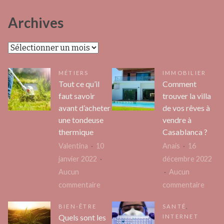
Archives
Archives
MÉTIERS
IMMOBILIER
Tout ce qu’il
Comment
faut savoir
trouver la villa
avant d’acheter
de vos rêves à
une tondeuse
vendre à
thermique
Casablanca ?
Valentina
10
Anais
16
janvier 2022
décembre 2022
Aucun
Aucun
sur
sur
commentaire
commentaire
Tout
Comm
BIEN-ÊTRE
SANTÉ
,
ce
trouv
Quels sont les
INTERNET
qu’il
la