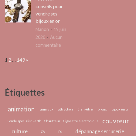
le
naturopathie
conseils pour
volley
reconnue
vendre ses
en
RNCP
bijoux en or
club
Manon
19 juin
:
2020
Aucun
astuc
sur
commentaire
pour
conseils
domin
Page:
Next
1
2
…
149
»
pour
les
vendre
sets
ses
décisi
bijoux
Étiquettes
en
or
animation
animaux
attraction
Bien-être
bijoux
bijoux en or
couvreur
Blonde specialist Perth
Chauffeur
Cigarette électronique
culture
dépannage serrurerie
CV
DJ