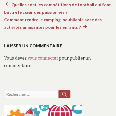
Article
Quelles sont les compétitions de football qui font
Navigation
battre le cœur des passionnés ?
précédent :
de
Comment rendre le camping inoubliable avec des
activités amusantes pour les enfants ?
Article
l’article
suivant
:
LAISSER UN COMMENTAIRE
Vous devez
vous connecter
pour publier un
commentaire.
RECHERCHER
Recherche
pour :