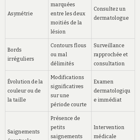
marquées
Consultez un
Asymétrie
entre les deux
dermatologue
moitiés de la
lésion
Contours flous
Surveillance
Bords
ou mal
rapprochée et
irréguliers
délimités
consultation
Modifications
Évolution de la
Examen
significatives
couleur ou de
dermatologiqu
sur une
la taille
e immédiat
période courte
Présence de
petits
Intervention
Saignements
saignements
médicale