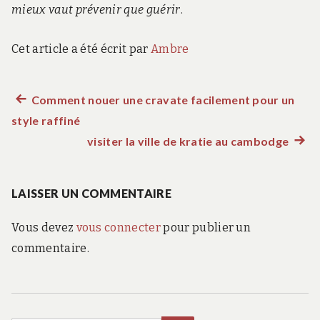
mieux vaut prévenir que guérir
.
Cet article a été écrit par
Ambre
Article
Comment nouer une cravate facilement pour un
Navigation
style raffiné
précédent :
de
visiter la ville de kratie au cambodge
Artic
suiva
l’article
:
LAISSER UN COMMENTAIRE
Vous devez
vous connecter
pour publier un
commentaire.