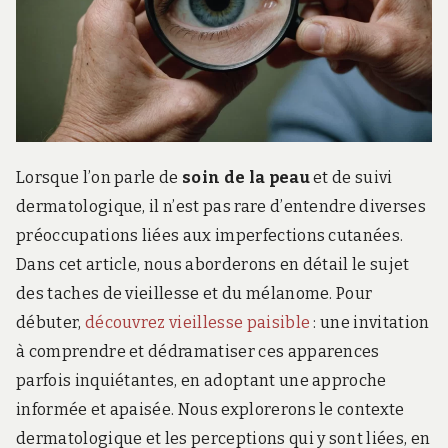
r
d
s
.
f
r
Lorsque l’on parle de
soin de la peau
et de suivi
dermatologique, il n’est pas rare d’entendre diverses
préoccupations liées aux imperfections cutanées.
Dans cet article, nous aborderons en détail le sujet
des taches de vieillesse et du mélanome. Pour
débuter,
découvrez vieillesse paisible
: une invitation
à comprendre et dédramatiser ces apparences
parfois inquiétantes, en adoptant une approche
informée et apaisée. Nous explorerons le contexte
dermatologique et les perceptions qui y sont liées, en