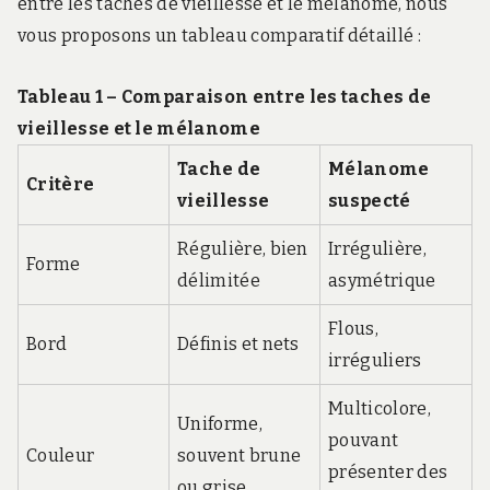
entre les taches de vieillesse et le mélanome, nous
vous proposons un tableau comparatif détaillé :
Tableau 1 – Comparaison entre les taches de
vieillesse et le mélanome
Tache de
Mélanome
Critère
vieillesse
suspecté
Régulière, bien
Irrégulière,
Forme
délimitée
asymétrique
Flous,
Bord
Définis et nets
irréguliers
Multicolore,
Uniforme,
pouvant
Couleur
souvent brune
présenter des
ou grise