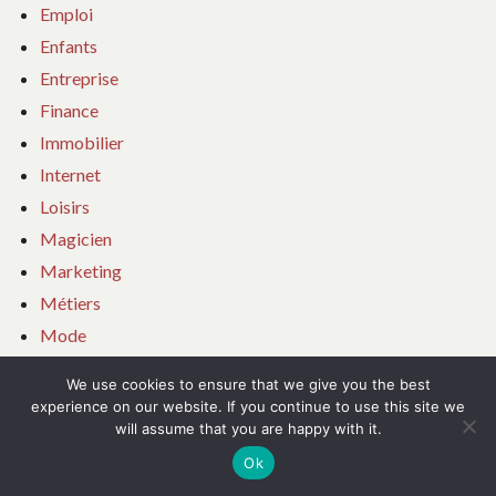
Emploi
Enfants
Entreprise
Finance
Immobilier
Internet
Loisirs
Magicien
Marketing
Métiers
Mode
Nom de domaine
We use cookies to ensure that we give you the best
Non classé
experience on our website. If you continue to use this site we
will assume that you are happy with it.
Photographie
Photographie Films
Ok
Référencement