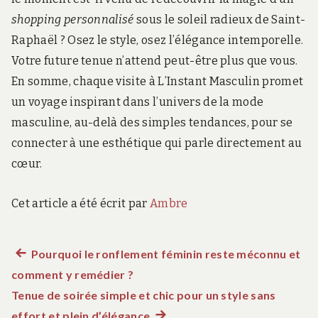
shopping personnalisé
sous le soleil radieux de Saint-
Raphaël ? Osez le style, osez l’élégance intemporelle.
Votre future tenue n’attend peut-être plus que vous.
En somme, chaque visite à L’Instant Masculin promet
un voyage inspirant dans l’univers de la mode
masculine, au-delà des simples tendances, pour se
connecter à une esthétique qui parle directement au
cœur.
Cet article a été écrit par
Ambre
Article
Pourquoi le ronflement féminin reste méconnu et
Navigation
comment y remédier ?
précédent :
de
Tenue de soirée simple et chic pour un style sans
effort et plein d’élégance
Article