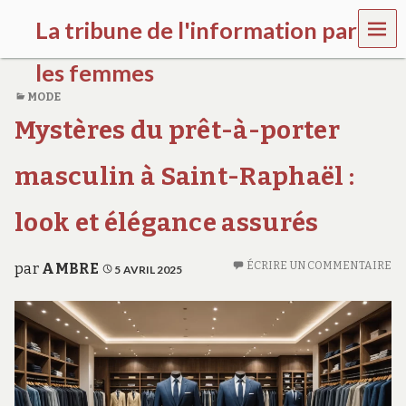
MEN
La tribune de l'information par
U
les femmes
MODE
l
Mystères du prêt-à-porter
a
t
r
masculin à Saint-Raphaël :
i
b
u
look et élégance assurés
n
e
w
ÉCRIRE UN COMMENTAIRE
par
AMBRE
5 AVRIL 2025
o
m
e
n
s
a
w
a