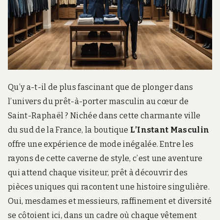
r
d
s
.
f
r
Qu’y a-t-il de plus fascinant que de plonger dans
l’univers du prêt-à-porter masculin au cœur de
Saint-Raphaël ? Nichée dans cette charmante ville
du sud de la France, la boutique
L’Instant Masculin
offre une expérience de mode inégalée. Entre les
rayons de cette caverne de style, c’est une aventure
qui attend chaque visiteur, prêt à découvrir des
pièces uniques qui racontent une histoire singulière.
Oui, mesdames et messieurs, raffinement et diversité
se côtoient ici, dans un cadre où chaque vêtement