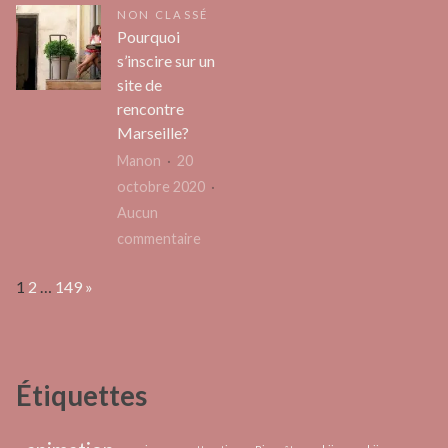
perfo
NON CLASSÉ
échassier
pour
Pourquoi
:
la
s’inscire sur un
repousser
créat
site de
les
d’un
rencontre
limites
CV
Marseille?
de
Manon
20
la
octobre 2020
créativité
Aucun
artistique
sur
commentaire
Pourquoi
Page:
Next
1
2
…
149
»
s’inscire
sur
un
site
Étiquettes
de
rencontre
Marseille?