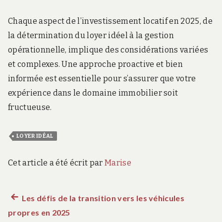
Chaque aspect de l’investissement locatif en 2025, de
la détermination du loyer idéel à la gestion
opérationnelle, implique des considérations variées
et complexes. Une approche proactive et bien
informée est essentielle pour s’assurer que votre
expérience dans le domaine immobilier soit
fructueuse.
LOYER IDÉAL
Cet article a été écrit par
Marise
Article
Les défis de la transition vers les véhicules
Navigation
propres en 2025
précédent :