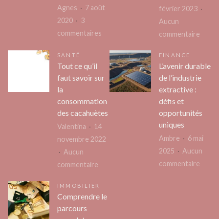
tendances
musiq
Agnes
7 août
février 2023
en
2020
3
Aucun
2024
sur
commentaires
sur
commentaire
?
Comment
Tout
SANTÉ
FINANCE
entretenir
savoir
Tout ce qu’il
L’avenir durable
votre
sur
faut savoir sur
de l’industrie
toit
les
la
extractive :
et
porte
consommation
défis et
éviter
d’ent
des cacahuètes
opportunités
les
en
uniques
Valentina
14
fuites
bois
Ambre
6 mai
novembre 2022
cet
vitré
2025
Aucun
Aucun
hiver
sur
commentaire
sur
commentaire
L’aven
Tout
IMMOBILIER
durab
ce
Comprendre le
de
qu’il
parcours
l’indu
faut