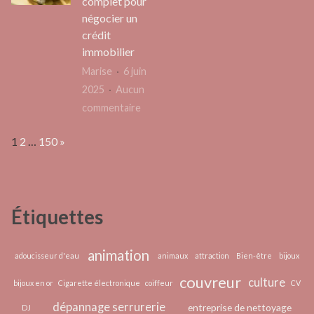
complet pour
extrac
savoir
négocier un
:
sur
crédit
défis
la
immobilier
et
consommation
Marise
6 juin
oppor
des
2025
Aucun
uniqu
cacahuètes
sur
commentaire
Comprendre
Page:
Next
1
2
…
150
»
le
parcours
complet
pour
Étiquettes
négocier
un
crédit
animation
adoucisseur d'eau
animaux
attraction
Bien-être
bijoux
immobilier
couvreur
culture
bijoux en or
Cigarette électronique
coiffeur
CV
dépannage serrurerie
entreprise de nettoyage
DJ