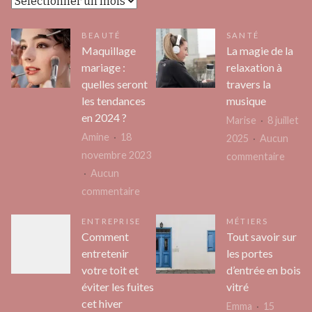
BEAUTÉ
SANTÉ
Maquillage
La magie de la
mariage :
relaxation à
quelles seront
travers la
les tendances
musique
en 2024 ?
Marise
8 juillet
Amine
18
2025
Aucun
novembre 2023
sur
commentaire
Aucun
La
sur
commentaire
magie
Maquillage
de
ENTREPRISE
MÉTIERS
mariage
la
Comment
Tout savoir sur
:
relaxa
entretenir
les portes
quelles
à
votre toit et
d’entrée en bois
seront
trave
éviter les fuites
vitré
les
la
cet hiver
Emma
15