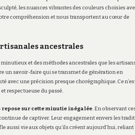
s sculpté, les nuances vibrantes des couleurs choisies av
notre compréhension et nous transportent au cœur de
rtisanales ancestrales
minutieux et des méthodes ancestrales que les artisan
e un savoir-faire qui se transmet de génération en
té avec une précision presque chorégraphique. Ce n’es
e et respectueuse du passé.
 repose sur cette minutie inégalée
. En observant ce
t continue de captiver. Leur engagement envers les tradi
fle aussi vie aux objets qu’ils créent aujourd’hui, reliant