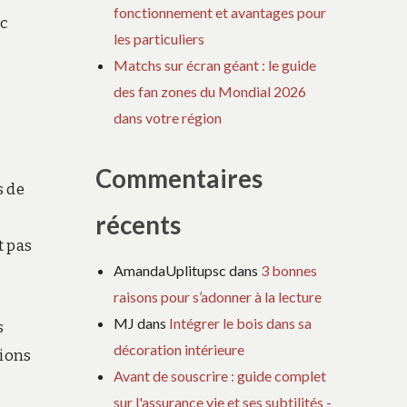
fonctionnement et avantages pour
ec
les particuliers
Matchs sur écran géant : le guide
des fan zones du Mondial 2026
dans votre région
Commentaires
s de
récents
t pas
AmandaUplitupsc
dans
3 bonnes
raisons pour s’adonner à la lecture
MJ
dans
Intégrer le bois dans sa
s
décoration intérieure
tions
Avant de souscrire : guide complet
sur l'assurance vie et ses subtilités -