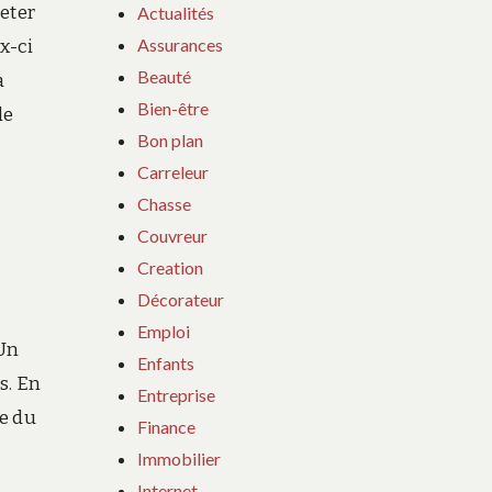
heter
Actualités
Assurances
x-ci
Beauté
a
Bien-être
le
Bon plan
Carreleur
Chasse
Couvreur
Creation
Décorateur
Emploi
 Un
Enfants
s. En
Entreprise
le du
Finance
Immobilier
Internet