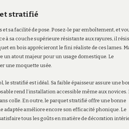
t stratifié
s et sa facilité de pose. Posez-le par emboîtement, et vo
ce à sa couche supérieure résistante aux rayures, il rési
et en bois apprécieront le fini réaliste de ces lames. M
ure un atout majeur pour un usage domestique. Le
cer une moquette usée.
 le stratifié est idéal. Sa faible épaisseur assure une b
psable rend l’installation accessible même aux novices.
s colle. En outre, le parquet stratifié offre une bonne
he adaptée améliore encore son efficacité phonique. Le
satisfaire tous les goûts en matière de décoration intéri