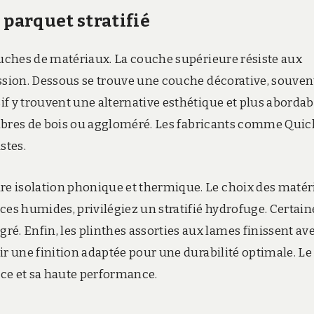
 parquet stratifié
ouches de matériaux. La couche supérieure résiste aux
ession. Dessous se trouve une couche décorative, souven
f y trouvent une alternative esthétique et plus abordab
 fibres de bois ou aggloméré. Les fabricants comme Quic
stes.
e isolation phonique et thermique. Le choix des matér
ces humides, privilégiez un stratifié hydrofuge. Certain
. Enfin, les plinthes assorties aux lames finissent av
ir une finition adaptée pour une durabilité optimale. Le
ence et sa haute performance.