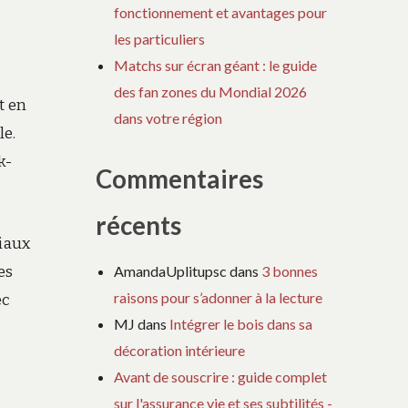
fonctionnement et avantages pour
les particuliers
Matchs sur écran géant : le guide
des fan zones du Mondial 2026
t en
dans votre région
le.
k-
Commentaires
récents
iaux
AmandaUplitupsc
dans
3 bonnes
es
raisons pour s’adonner à la lecture
ec
MJ
dans
Intégrer le bois dans sa
décoration intérieure
Avant de souscrire : guide complet
sur l'assurance vie et ses subtilités -