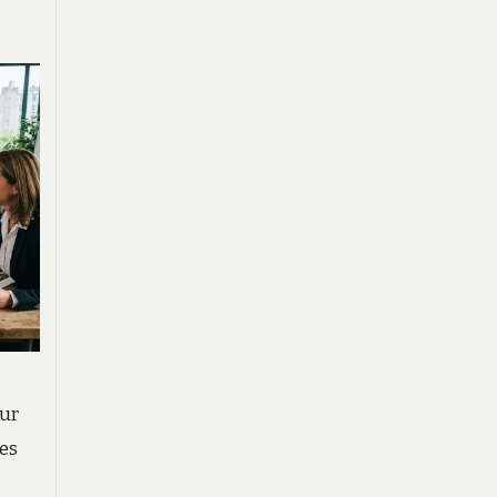
eur
des