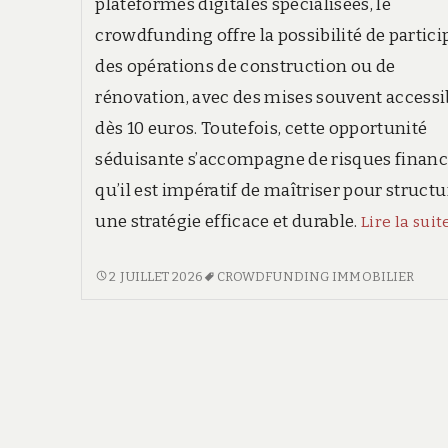
plateformes digitales spécialisées, le
crowdfunding offre la possibilité de partici
des opérations de construction ou de
rénovation, avec des mises souvent accessi
dès 10 euros. Toutefois, cette opportunité
séduisante s’accompagne de risques financ
qu’il est impératif de maîtriser pour structu
une stratégie efficace et durable.
Lire la suit
CROWDFUNDING
2 JUILLET 2026
CROWDFUNDING IMMOBILIER
IMMOBILIER
:
GUIDE
PRATIQUE
POUR
INVESTIR