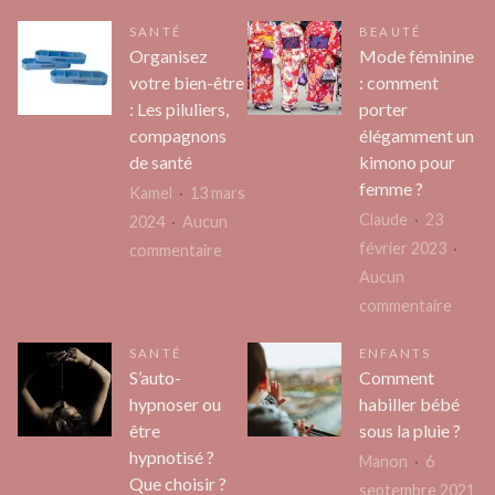
SANTÉ
BEAUTÉ
Organisez
Mode féminine
votre bien-être
: comment
: Les piluliers,
porter
compagnons
élégamment un
de santé
kimono pour
femme ?
Kamel
13 mars
Claude
23
2024
Aucun
février 2023
sur
commentaire
Aucun
Organisez
sur
commentaire
votre
Mode
bien-
SANTÉ
ENFANTS
fémin
être
S’auto-
Comment
:
:
hypnoser ou
habiller bébé
comm
Les
être
sous la pluie ?
porte
piluliers,
hypnotisé ?
Manon
6
éléga
compagnons
Que choisir ?
septembre 2021