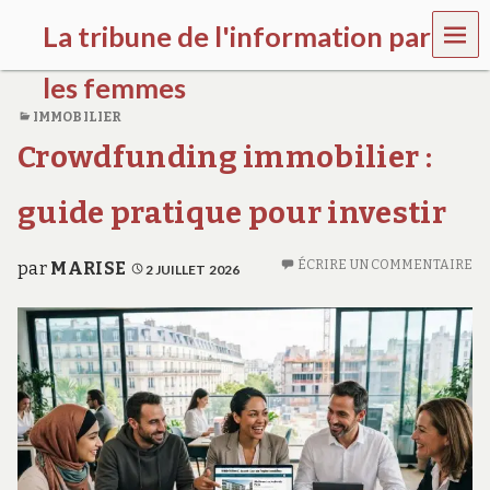
MEN
La tribune de l'information par
U
les femmes
IMMOBILIER
l
Crowdfunding immobilier :
a
t
r
guide pratique pour investir
i
b
u
ÉCRIRE UN COMMENTAIRE
par
MARISE
2 JUILLET 2026
n
e
w
o
m
e
n
s
a
w
a