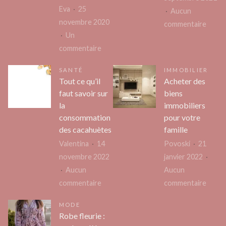
un
de
Eva
25
Aucun
kimon
santé
novembre 2020
sur
commentaire
pour
Un
Comm
femme
sur
commentaire
habill
S’auto-
bébé
SANTÉ
IMMOBILIER
hypnoser
sous
Tout ce qu’il
Acheter des
ou
la
faut savoir sur
biens
être
pluie
la
immobiliers
hypnotisé ?
?
consommation
pour votre
Que
des cacahuètes
famille
choisir ?
Valentina
14
Povoski
21
novembre 2022
janvier 2022
Aucun
Aucun
sur
sur
commentaire
commentaire
Tout
Achet
MODE
ce
des
Robe fleurie :
qu’il
biens