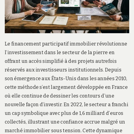
r
d
s
.
f
r
Le financement participatif immobilier révolutionne
l’investissement dans le secteur de la pierre en
offrant un accès simplifié à des projets autrefois
réservés aux investisseurs institutionnels. Depuis
son émergence aux États-Unis dans les années 2010,
cette méthode s’est largement développée en France
où elle continue de dessiner les contours d’une
nouvelle façon d’investir. En 2022, le secteur a franchi
un cap symbolique avec plus de 1,6 milliard d’euros
collectés, illustrant une confiance accrue malgré un
marché immobilier sous tension. Cette dynamique