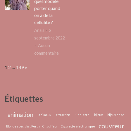
quel modèle
faut
immobi
porter quand
savoir
pour
on a de la
sur
votre
cellulite ?
la
famill
Anais
2
consommation
septembre 2022
des
Aucun
cacahuètes
sur
commentaire
Robe
Page:
Next
1
2
…
149
»
fleurie
:
quel
modèle
Étiquettes
porter
quand
on
animation
animaux
attraction
Bien-être
bijoux
bijoux en or
a
couvreur
Blonde specialist Perth
Chauffeur
Cigarette électronique
de