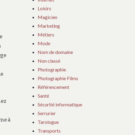
Loisirs
Magicien
Marketing
Métiers
ne
Mode
s
Nom de domaine
rge
Non classé
Photographie
le
Photographie Films
Référencement
Santé
nez
Sécurité informatique
Serrurier
rme à
Tarologue
Transports