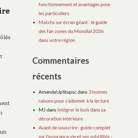
fonctionnement et avantages pour
ire
les particuliers
Matchs sur écran géant : le guide
des fan zones du Mondial 2026
rôlés
dans votre région
t
Commentaires
récents
AmandaUplitupsc
dans
3 bonnes
raisons pour s’adonner à la lecture
ment
MJ
dans
Intégrer le bois dans sa
n
décoration intérieure
Avant de souscrire : guide complet
 un
sur l'assurance vie et ses subtilités -